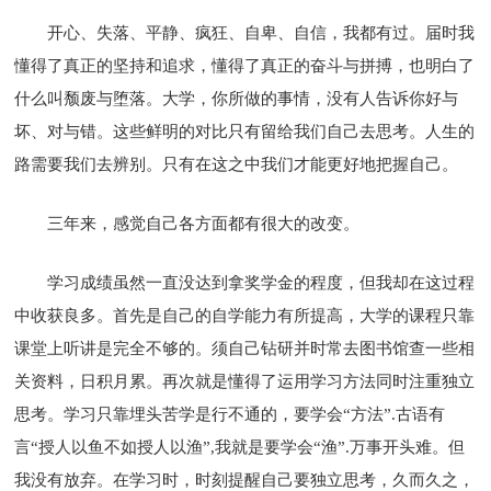
开心、失落、平静、疯狂、自卑、自信，我都有过。届时我
懂得了真正的坚持和追求，懂得了真正的奋斗与拼搏，也明白了
什么叫颓废与堕落。大学，你所做的事情，没有人告诉你好与
坏、对与错。这些鲜明的对比只有留给我们自己去思考。人生的
路需要我们去辨别。只有在这之中我们才能更好地把握自己。
三年来，感觉自己各方面都有很大的改变。
学习成绩虽然一直没达到拿奖学金的程度，但我却在这过程
中收获良多。首先是自己的自学能力有所提高，大学的课程只靠
课堂上听讲是完全不够的。须自己钻研并时常去图书馆查一些相
关资料，日积月累。再次就是懂得了运用学习方法同时注重独立
思考。学习只靠埋头苦学是行不通的，要学会“方法”.古语有
言“授人以鱼不如授人以渔”,我就是要学会“渔”.万事开头难。但
我没有放弃。在学习时，时刻提醒自己要独立思考，久而久之，