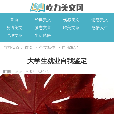
首页
经典美文
伤感美文
情感美文
爱情美文
励志文章
唯美文章
感悟人生
哲理文章
生活感悟
当前位置：
首页
>
范文写作
>
自我鉴定
大学生就业自我鉴定
时间：2026-03-07 17:24:09