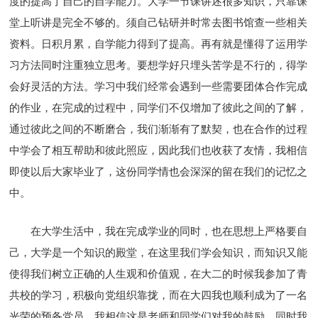
度的提高了自己的自学能力。大学一节课讲述很多知识，只靠课
堂上听讲是完全不够的。须自己钻研并时常去图书馆查一些相关
资料。日积月累，自学能力得到了提高。再有就是懂得了运用学
习方法同时注重独立思考。要想学好只埋头苦学是不行的，得学
会好灵活的方法。学习中我们经常会遇到一些需要团体合作完成
的作业，在完成的过程中，同学们不仅增加了彼此之间的了解，
通过彼此之间的不断磨合，我们渐渐有了默契，也在合作的过程
中学会了相互帮助和彼此照应，因此我们也收获了友情，我相信
即使以后大家毕业了，这份同学情也会深深的留在我们的记忆之
中。
在大学生活中，我在完成学业的同时，也在思想上严格要自
己，大学是一个知识的殿堂，在这里我们学会知识，而知识又能
使得我们树立正确的人生观和价值观，在大二的时候我参加了青
共校的学习，积极向党组织靠拢，而在大四我也顺利成为了一名
光荣的预备党员，我相信这是老师和同学们对我的鼓励，同时我