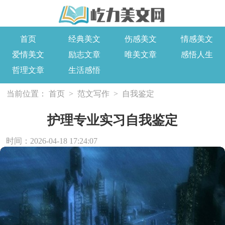
首页
经典美文
伤感美文
情感美文
爱情美文
励志文章
唯美文章
感悟人生
哲理文章
生活感悟
当前位置：
首页
>
范文写作
>
自我鉴定
护理专业实习自我鉴定
时间：2026-04-18 17:24:07