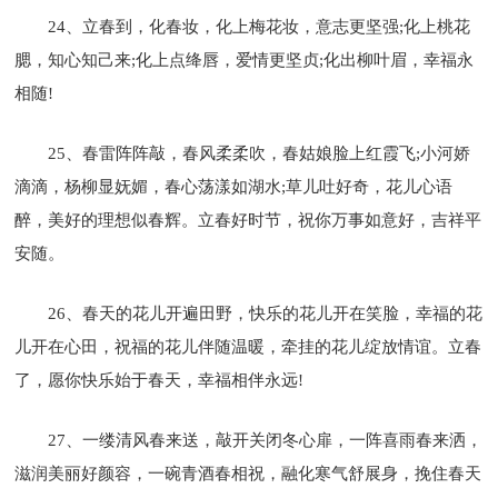
24、立春到，化春妆，化上梅花妆，意志更坚强;化上桃花
腮，知心知己来;化上点绛唇，爱情更坚贞;化出柳叶眉，幸福永
相随!
25、春雷阵阵敲，春风柔柔吹，春姑娘脸上红霞飞;小河娇
滴滴，杨柳显妩媚，春心荡漾如湖水;草儿吐好奇，花儿心语
醉，美好的理想似春辉。立春好时节，祝你万事如意好，吉祥平
安随。
26、春天的花儿开遍田野，快乐的花儿开在笑脸，幸福的花
儿开在心田，祝福的花儿伴随温暖，牵挂的花儿绽放情谊。立春
了，愿你快乐始于春天，幸福相伴永远!
27、一缕清风春来送，敲开关闭冬心扉，一阵喜雨春来洒，
滋润美丽好颜容，一碗青酒春相祝，融化寒气舒展身，挽住春天