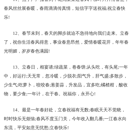
春风丝丝展春暖，春雨滴滴传真情，短信字字送祝福;祝立春快
乐!
12、春节未到，春天的脚步就迫不急待地向我们走来。立春
了，祝你生活春风得意，事业春意昂然，爱情春暖花开，年年春
光明媚，岁岁春色满园!
13、立春日，相宴请;绿蔬菜，卷春饼;从头吃，有头尾;一年
中，好运行;天无常，忽冷暖，少脱衣;阳气升，肝气盛;多散步，
少生气;吃萝卜，咬咬春;葱姜蒜，升发品，宜多吃;橘楂柑，酸收
物，要少食;一年计，在于春。祝福你，永开心!
14、最是一年春好处，立春祝福有无数;春眠天天不觉晓，
时时快乐无烦恼;春风不度玉门关，今年收入翻几番;一江春水向
东流，平安如意无忧愁;立春快乐!