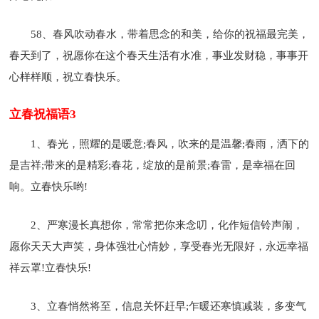
58、春风吹动春水，带着思念的和美，给你的祝福最完美，
春天到了，祝愿你在这个春天生活有水准，事业发财稳，事事开
心样样顺，祝立春快乐。
立春祝福语3
1、春光，照耀的是暖意;春风，吹来的是温馨;春雨，洒下的
是吉祥;带来的是精彩;春花，绽放的是前景;春雷，是幸福在回
响。立春快乐哟!
2、严寒漫长真想你，常常把你来念叨，化作短信铃声闹，
愿你天天大声笑，身体强壮心情妙，享受春光无限好，永远幸福
祥云罩!立春快乐!
3、立春悄然将至，信息关怀赶早;乍暖还寒慎减装，多变气