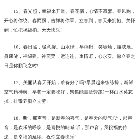
15、春光照，幸福来开道。春花俏，心情不寂寥。春风跑，
开心将你绕。春雨飘，吉祥将你罩。立春到，春天来拥抱。关怀
到，忙把祝福捎。天天快乐!
16、春日临，暖意馨。山水绿，早燕归。笑容灿，腰肢展。
身康健，福绵延。神奕奕，运连连。重情谊，心永安。愿立春之
日是你鹏飞之时!
17、美丽从春天开始，准备好了吗?早晨起来练练操，新鲜
空气精神爽。早餐一定要吃好，聚集能量疲劳跑?一杯白水莫忘
掉，排毒养颜立功劳!
18、听，那声音，是新春的喜气，是春天的朝气;听，那声
音，是欢乐的呼唤，是喜悦的呐喊;听，那声音，我祝福的传
递，是幸福的延续。祝你立春快乐!