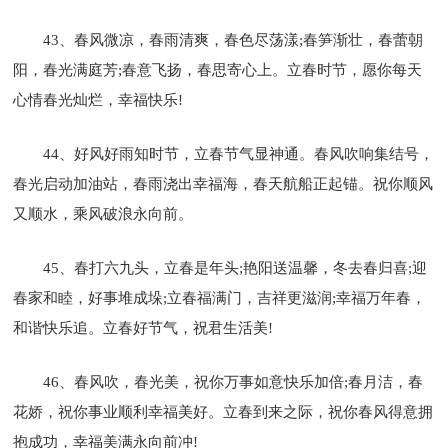
43、春风微凉，春雨清爽，春色尽荡漾;春笋渐壮，春蕾朝
阳，春光满庭芳;春意飞扬，春思寄心上。立春时节，愿你每天
心情春光灿烂，幸福快乐!
44、好风好雨知时节，立春节气显神通。春风吹响集结号，
春光启动加油站，春雨浇出幸福海，春天航船正起锚。祝你顺风
又顺水，乘风破浪永向前。
45、春打六九头，立春是年头;艳阳送温馨，冬去春归喜;迎
春家和睦，好事堆成垛;立春福满门，吉祥更滋润;幸福万年春，
和谐快乐追。立春好节气，祝君生活美!
46、春风吹，春光美，祝你万事如意快乐加倍;春月洁，春
花娇，祝你事业顺利幸福美好。立春到来之际，祝你春风得意拥
抱成功，幸福美满永向前冲!