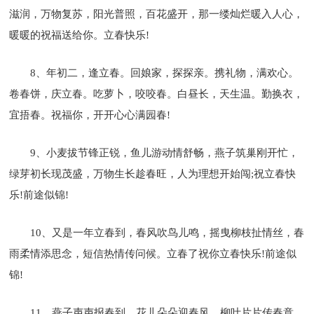
滋润，万物复苏，阳光普照，百花盛开，那一缕灿烂暖入人心，
暖暖的祝福送给你。立春快乐!
8、年初二，逢立春。回娘家，探探亲。携礼物，满欢心。
卷春饼，庆立春。吃萝卜，咬咬春。白昼长，天生温。勤换衣，
宜捂春。祝福你，开开心心满园春!
9、小麦拔节锋正锐，鱼儿游动情舒畅，燕子筑巢刚开忙，
绿芽初长现茂盛，万物生长趁春旺，人为理想开始闯;祝立春快
乐!前途似锦!
10、又是一年立春到，春风吹鸟儿鸣，摇曳柳枝扯情丝，春
雨柔情添思念，短信热情传问候。立春了祝你立春快乐!前途似
锦!
11、燕子声声报春到，花儿朵朵迎春风，柳叶片片传春意，