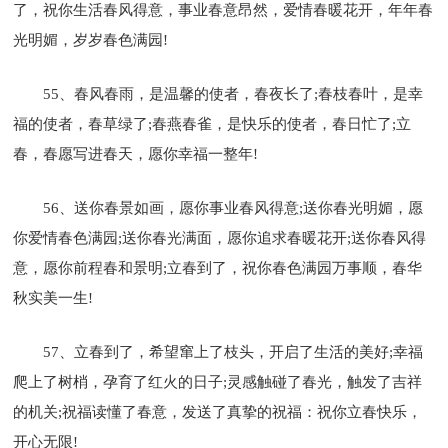
了，祝你生活春风得意，事业春意昂然，爱情春暖花开，年年春
光明媚，岁岁春色满园!
55、春风春雨，是温馨的使者，春夜长了;春枝春叶，是幸
福的使者，春草绿了;春燕春雀，是快乐的使者，春日忙了;立
春，春愿写进春天，愿你幸福一整年!
56、送你春景如画，愿你事业春风得意;送你春光明媚，愿
你爱情春色满园;送你春光满面，愿你追求春暖花开;送你春风得
意，愿你前程春和景明;立春到了，祝你春色满园万事顺，春华
秋实美一生!
57、立春到了，希望窜上了枝头，开启了生活的美好;幸福
爬上了树梢，孕育了红火的日子;灵感触碰了春光，触发了吉祥
的机关;祝福读懂了春意，发送了真挚的祝福：祝你立春快乐，
开心无限!