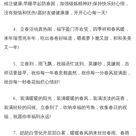
候注健康;早睡早起防春困，加强锻炼精神好;保持快乐好心情，
没有烦恼和忧伤!愿好友健健康康，开开心心每一天!
4、立春活动真热闹，福字盈门齐欢笑，四季祥和春风暖，
来年瑞雪兆丰年，吃出春卷好味道，嚼着萝卜脆又甜，和和美美
又一年!
5、立春到，雨飞飘，祝福语忙送到。莫嫌吵，莫嫌闹，吉
祥话要趁早。祝你每一年春意都盎然，祝你每一分春风迎满面，
祝你每一秒春花灿烂心情好!
6、装满暖暖的阳光，装满暖暖的春风，装满淡淡的花香，
装满轻轻的问候。立春到了，吹响幸福的号角，收集春日的祝
福，祝愿你幸福到永远!
7、皑皑白雪化开层层白雾，暖暖春风捎来丝丝春雨。春雨