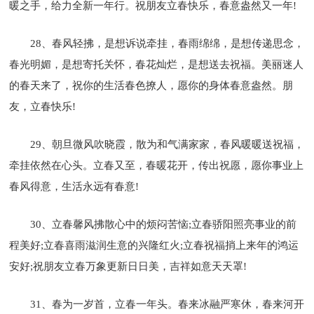
暖之手，给力全新一年行。祝朋友立春快乐，春意盎然又一年!
28、春风轻拂，是想诉说牵挂，春雨绵绵，是想传递思念，
春光明媚，是想寄托关怀，春花灿烂，是想送去祝福。美丽迷人
的春天来了，祝你的生活春色撩人，愿你的身体春意盎然。朋
友，立春快乐!
29、朝旦微风吹晓霞，散为和气满家家，春风暖暖送祝福，
牵挂依然在心头。立春又至，春暖花开，传出祝愿，愿你事业上
春风得意，生活永远有春意!
30、立春馨风拂散心中的烦闷苦恼;立春骄阳照亮事业的前
程美好;立春喜雨滋润生意的兴隆红火;立春祝福捎上来年的鸿运
安好;祝朋友立春万象更新日日美，吉祥如意天天罩!
31、春为一岁首，立春一年头。春来冰融严寒休，春来河开