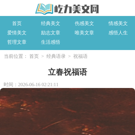
首页
经典美文
伤感美文
情感美文
爱情美文
励志文章
唯美文章
感悟人生
哲理文章
生活感悟
当前位置：
首页
>
经典语录
>
祝福语
立春祝福语
时间：2026-06-16 02:21:11