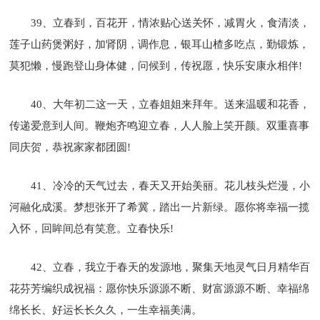
39、立春到，百花开，情浓贴心送关怀，减胃火，食清淡，
莲子山药煲粥好，加肾阴，调作息，银耳山楂多吃点，勤锻炼，
莫犯懒，慢跑登山身体健，问候到，传祝愿，快乐安康永相伴!
40、大年初二这一天，立春姐姐来拜年。送来温暖和花香，
传递爱意到人间。鞭炮齐鸣迎立春，人人脸上笑开颜。双重喜事
同庆贺，恭祝家家都团圆!
41、冷冷的天气过去，春天又开始美丽。花儿枝头烂漫，小
河融化成溪。梦想张开了希冀，踏出一片新绿。愿你将幸福一揽
入怀，回眸间总有笑意。立春快乐!
42、立春，我立于春天的发源地，聚集天地灵气日月精华百
花芬芳编织成祝福：愿你快乐源源不断、财富源源不断、幸福绵
绵长长、好运长长久久，一生幸福美满。