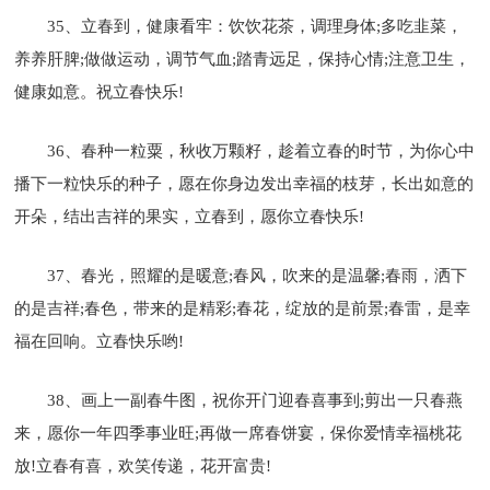
35、立春到，健康看牢：饮饮花茶，调理身体;多吃韭菜，
养养肝脾;做做运动，调节气血;踏青远足，保持心情;注意卫生，
健康如意。祝立春快乐!
36、春种一粒粟，秋收万颗籽，趁着立春的时节，为你心中
播下一粒快乐的种子，愿在你身边发出幸福的枝芽，长出如意的
开朵，结出吉祥的果实，立春到，愿你立春快乐!
37、春光，照耀的是暖意;春风，吹来的是温馨;春雨，洒下
的是吉祥;春色，带来的是精彩;春花，绽放的是前景;春雷，是幸
福在回响。立春快乐哟!
38、画上一副春牛图，祝你开门迎春喜事到;剪出一只春燕
来，愿你一年四季事业旺;再做一席春饼宴，保你爱情幸福桃花
放!立春有喜，欢笑传递，花开富贵!