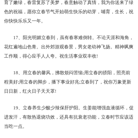
育了嫩绿，春雷复苏了美梦，春意触动了真情，我为你送来了绿
色的祝福，愿你立春节气开始萌生快乐的幼芽，哺育，生长，祝
你快快乐乐又一年。
17、阳光明媚立春到，虽有春寒难倒转。不论天涯和海角，
花红遍地山色青。出外郊游观春景，男女老幼神飞扬。精神飒爽
工作顺，得心应手人人夸。祝生活事业双丰收!
18、用立春的馨风，拂散烦闷苦恼;用立春的骄阳，照亮前
程美好;用立春的脚步，播下事业好兆;立春到了，祝你万象更新
日日新，红火日子天天罩!
19、立春养生少酸少辣保肝护阳。生姜能增强血液循环，促
进发汗，有散热退烧功效，还具有抗衰老功能，立春时节应该适
当吃一点。