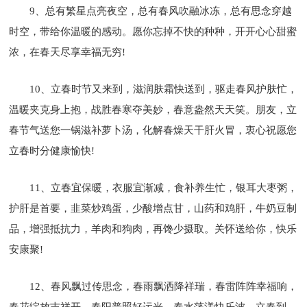
9、总有繁星点亮夜空，总有春风吹融冰冻，总有思念穿越
时空，带给你温暖的感动。愿你忘掉不快的种种，开开心心甜蜜
浓，在春天尽享幸福无穷!
10、立春时节又来到，滋润肤霜快送到，驱走春风护肤忙，
温暖夹克身上抱，战胜春寒夺美妙，春意盎然天天笑。朋友，立
春节气送您一锅滋补萝卜汤，化解春燥天干肝火冒，衷心祝愿您
立春时分健康愉快!
11、立春宜保暖，衣服宜渐减，食补养生忙，银耳大枣粥，
护肝是首要，韭菜炒鸡蛋，少酸增点甘，山药和鸡肝，牛奶豆制
品，增强抵抗力，羊肉和狗肉，再馋少摄取。关怀送给你，快乐
安康聚!
12、春风飘过传思念，春雨飘洒降祥瑞，春雷阵阵幸福响，
春花绽放吉祥开，春阳普照好运光，春水荡漾快乐波，立春到，