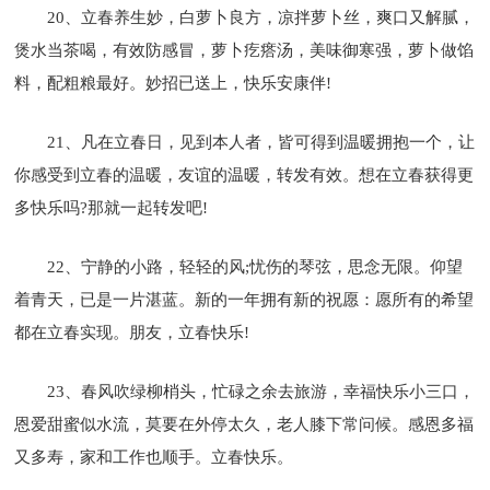
20、立春养生妙，白萝卜良方，凉拌萝卜丝，爽口又解腻，
煲水当茶喝，有效防感冒，萝卜疙瘩汤，美味御寒强，萝卜做馅
料，配粗粮最好。妙招已送上，快乐安康伴!
21、凡在立春日，见到本人者，皆可得到温暖拥抱一个，让
你感受到立春的温暖，友谊的温暖，转发有效。想在立春获得更
多快乐吗?那就一起转发吧!
22、宁静的小路，轻轻的风;忧伤的琴弦，思念无限。仰望
着青天，已是一片湛蓝。新的一年拥有新的祝愿：愿所有的希望
都在立春实现。朋友，立春快乐!
23、春风吹绿柳梢头，忙碌之余去旅游，幸福快乐小三口，
恩爱甜蜜似水流，莫要在外停太久，老人膝下常问候。感恩多福
又多寿，家和工作也顺手。立春快乐。