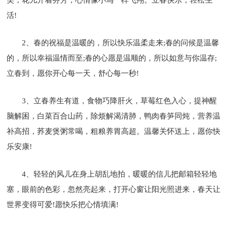
活!
2、春的祝福是温暖的，所以快乐温柔走来;春的问候是温馨
的，所以幸福温情而至;春的心愿是温顺的，所以如意与你温存;
立春到，愿你开心每一天，舒心每一秒!
3、立春养生有道，食物巧降肝火，草莓红色入心，提神醒
脑解困，白菜百合山药，除烦解渴清肺，鸭肉春笋同炖，营养温
补高招，荞麦煲粥常喝，粗粮养胃高超。温馨关怀送上，愿你快
乐安康!
4、轻轻的风儿在身上胡乱地拍，暖暖的信儿把邮箱轻轻地
塞，眼前的色彩，忽然亮起来，打开心窗让阳光照进来，春天让
世界变得可爱!愿快乐把心情填满!