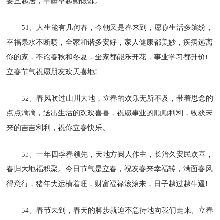
要宜起居，早睡早起勤锻炼。
51、人生能有几何春，今朝又是春来到，愿你生活多缤纷，
幸福泉水不断喷，全家和谐多安好，家人健康都美妙，疾病远离
你的家，不论春秋和冬夏，全家都能乐开花，事业学习都升价!
立春节气祝愿朋友欢天喜地!
52、春风吹过山川大地，立春的欢乐无所不及，带着思念的
点点滴滴，送出生活的欢欢喜喜，祝愿事业的顺顺利利，收获未
来的吉吉利利，祝你立春快乐。
53、一年四季春领先，天地方圆人作主，长治久安民欢喜，
春归大地福积聚。今日节气是立春，祝友春来幸福转，满面春风
得意行，猪年大运横着旺，财富福禄滚滚来，日子越过越牛逼!
54、春节未到，春天的脚步就迫不急待地向我们走来。立春