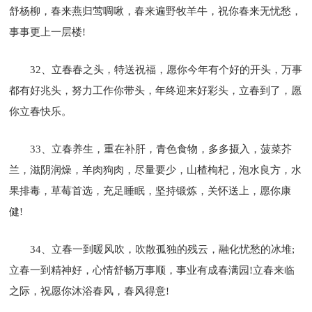
舒杨柳，春来燕归莺啁啾，春来遍野牧羊牛，祝你春来无忧愁，
事事更上一层楼!
32、立春春之头，特送祝福，愿你今年有个好的开头，万事
都有好兆头，努力工作你带头，年终迎来好彩头，立春到了，愿
你立春快乐。
33、立春养生，重在补肝，青色食物，多多摄入，菠菜芥
兰，滋阴润燥，羊肉狗肉，尽量要少，山楂枸杞，泡水良方，水
果排毒，草莓首选，充足睡眠，坚持锻炼，关怀送上，愿你康
健!
34、立春一到暖风吹，吹散孤独的残云，融化忧愁的冰堆;
立春一到精神好，心情舒畅万事顺，事业有成春满园!立春来临
之际，祝愿你沐浴春风，春风得意!