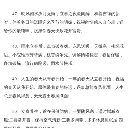
47、晚风如水岁月无悔，立春之夜最陶醉，和着吉祥的新
岁，伴着冬日的沉睡迎来季节的明媚，祝福的情感来自心扉，送
给你的最纯粹，祝愿你春天快乐花开富贵。
48、雨水立春后，点点破春妍。东风送暖，天微寒，柳绿花
边。小院难抵芳菲满，桃杏纷争先。调解情绪稳定，春捂保暖，
多加锻炼，流行病跑远。雨水节快乐!
49、人生的春天从青春开始，一年的春天从立春开始，祝福
的春天从我开始。愿你带着春的好运，遇事总能春风化雨，人生
总是春风得意，天天露出春风满面!
50、立春养生，首在保健防病。一要防风寒，适时增减衣
服;二要常开窗，保持空气清新;三要多调养，多多休息睡眠足;四