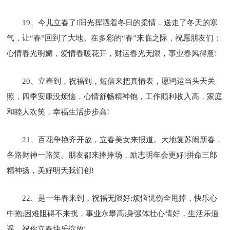
19、今儿立春了!阳光挥洒着冬日的柔情，送走了冬天的寒
气，让“春”回到了大地。在多彩的“春”来临之际，祝愿朋友们：
心情春光明媚，爱情春暖花开，财运春光无限，事业春风得意!
20、立春到，祝福到，短信来把真情表，愿鸿运当头天关
照，四季安康没烦恼，心情舒畅精神饱，工作顺利收入高，家庭
和睦人欢笑，幸福生活步步高!
21、百花争艳齐开放，立春美女来报道。大地复苏闹新春，
各路财神一路笑。朋友都来捧捧场，励志明年会更好!拼命三郎
精神扬，美好明天我们创!
22、是一年春来到，祝福无限好;烦恼忧伤全甩掉，快乐心
中抱;困难阻碍不来扰，事业永攀高;身强体壮心情好，生活乐逍
遥。祝你立春快乐绽放!