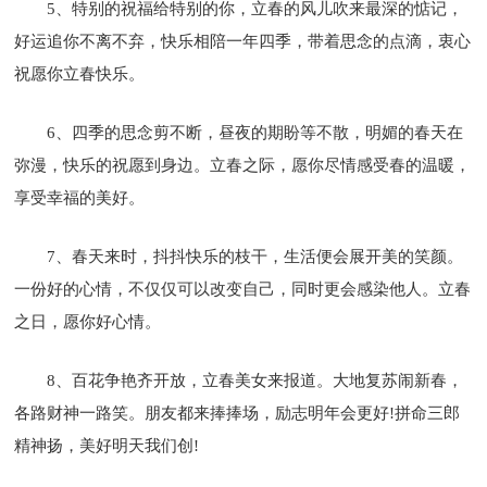
5、特别的祝福给特别的你，立春的风儿吹来最深的惦记，
好运追你不离不弃，快乐相陪一年四季，带着思念的点滴，衷心
祝愿你立春快乐。
6、四季的思念剪不断，昼夜的期盼等不散，明媚的春天在
弥漫，快乐的祝愿到身边。立春之际，愿你尽情感受春的温暖，
享受幸福的美好。
7、春天来时，抖抖快乐的枝干，生活便会展开美的笑颜。
一份好的心情，不仅仅可以改变自己，同时更会感染他人。立春
之日，愿你好心情。
8、百花争艳齐开放，立春美女来报道。大地复苏闹新春，
各路财神一路笑。朋友都来捧捧场，励志明年会更好!拼命三郎
精神扬，美好明天我们创!