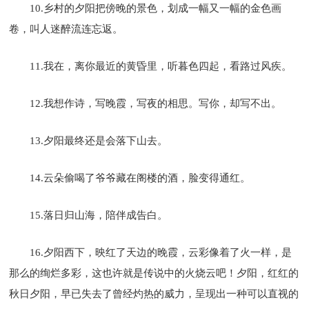
10.乡村的夕阳把傍晚的景色，划成一幅又一幅的金色画
卷，叫人迷醉流连忘返。
11.我在，离你最近的黄昏里，听暮色四起，看路过风疾。
12.我想作诗，写晚霞，写夜的相思。写你，却写不出。
13.夕阳最终还是会落下山去。
14.云朵偷喝了爷爷藏在阁楼的酒，脸变得通红。
15.落日归山海，陪伴成告白。
16.夕阳西下，映红了天边的晚霞，云彩像着了火一样，是
那么的绚烂多彩，这也许就是传说中的火烧云吧！夕阳，红红的
秋日夕阳，早已失去了曾经灼热的威力，呈现出一种可以直视的