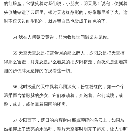
的红脸盘，它微笑着对我们说：小朋友，明天见！说完，便摇着
头倏地钻进了云层里。顿时天边红彤彤的，好像那里着了火。这
时不仅天边红彤彤的，就连我自己也染成了红色的了。
54.我在人间贩卖黄昏，只为收集世间温柔去见你。
55.天空天空总是把蓝色调的那么醉人，夕阳总是把天空搞
得那么害羞，月亮总是那么着急的把夕阳挤走，而夜总是迈着蹒
跚的步伐肆无忌惮的吞没着这一切。
56.此时淡蓝的天中飘着几团淡火，粉红粉红的，如一个个
温柔而含情脉脉的少女。它们移动着，奔跑着。它们或跳，或
跑，或走，或倚靠着周围的楼房。
57.夕阳西下，落日的余辉射向那点琐碎的乌云上，如同灰
姑娘穿上了漂亮的水晶鞋，整片天空霎时明亮了起来，让人心旷