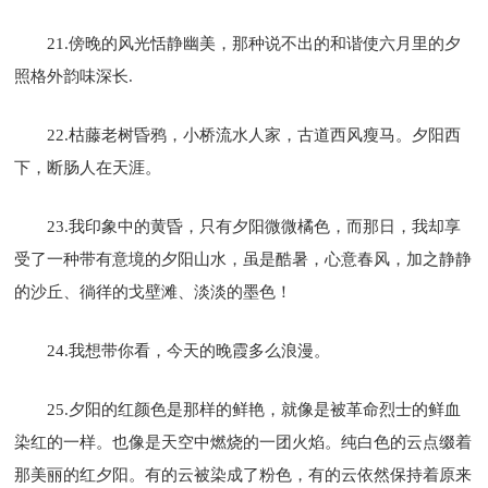
21.傍晚的风光恬静幽美，那种说不出的和谐使六月里的夕
照格外韵味深长.
22.枯藤老树昏鸦，小桥流水人家，古道西风瘦马。夕阳西
下，断肠人在天涯。
23.我印象中的黄昏，只有夕阳微微橘色，而那日，我却享
受了一种带有意境的夕阳山水，虽是酷暑，心意春风，加之静静
的沙丘、徜徉的戈壁滩、淡淡的墨色！
24.我想带你看，今天的晚霞多么浪漫。
25.夕阳的红颜色是那样的鲜艳，就像是被革命烈士的鲜血
染红的一样。也像是天空中燃烧的一团火焰。纯白色的云点缀着
那美丽的红夕阳。有的云被染成了粉色，有的云依然保持着原来