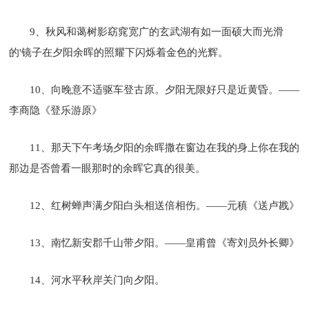
9、秋风和蔼树影窈窕宽广的玄武湖有如一面硕大而光滑
的'镜子在夕阳余晖的照耀下闪烁着金色的光辉。
10、向晚意不适驱车登古原。夕阳无限好只是近黄昏。——
李商隐《登乐游原》
11、那天下午考场夕阳的余晖撒在窗边在我的身上你在我的
那边是否曾看一眼那时的余晖它真的很美。
12、红树蝉声满夕阳白头相送倍相伤。——元稹《送卢戡》
13、南忆新安郡千山带夕阳。——皇甫曾《寄刘员外长卿》
14、河水平秋岸关门向夕阳。