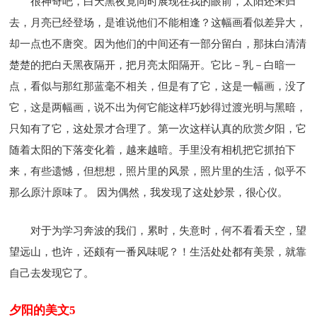
很神奇吧，白天黑夜竟同时展现在我的眼前，太阳还未归
去，月亮已经登场，是谁说他们不能相逢？这幅画看似差异大，
却一点也不唐突。因为他们的中间还有一部分留白，那抹白清清
楚楚的把白天黑夜隔开，把月亮太阳隔开。它比－乳－白暗一
点，看似与那红那蓝毫不相关，但是有了它，这是一幅画，没了
它，这是两幅画，说不出为何它能这样巧妙得过渡光明与黑暗，
只知有了它，这处景才合理了。第一次这样认真的欣赏夕阳，它
随着太阳的下落变化着，越来越暗。手里没有相机把它抓拍下
来，有些遗憾，但想想，照片里的风景，照片里的生活，似乎不
那么原汁原味了。 因为偶然，我发现了这处妙景，很心仪。
对于为学习奔波的我们，累时，失意时，何不看看天空，望
望远山，也许，还颇有一番风味呢？！生活处处都有美景，就靠
自己去发现它了。
夕阳的美文5