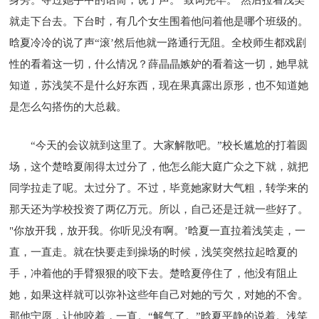
就走下台去。下台时，有几个女生围着他问着他是哪个班级的。
晗夏冷冷的说了声“滚’然后他就一路通行无阻。全校师生都戏剧
性的看着这一切，什么情况？薛晶晶嫉妒的看着这一切，她早就
知道，苏浅笑不是什么好东西，现在果真露出原形，也不知道她
是怎么勾搭伤的大总裁。
“今天的会议就到这里了。大家解散吧。”校长尴尬的打着圆
场，这个楚晗夏闹得太过分了，他怎么能大庭广众之下就，就把
同学拉走了呢。太过分了。不过，毕竟她家财大气粗，转学来的
那天还为学校投资了两亿万元。所以，自己还是迁就一些好了。
"你放开我，放开我。你听见没有啊。’晗夏一直拉着浅笑走，一
直，一直走。就在快要走到操场的时候，浅笑突然拉起晗夏的
手，冲着他的手臂狠狠的咬下去。楚晗夏停住了，他没有阻止
她，如果这样就可以弥补这些年自己对她的亏欠，对她的不舍。
那他宁愿，让他咬着，一直。“解气了。”晗夏平静的说着。浅笑