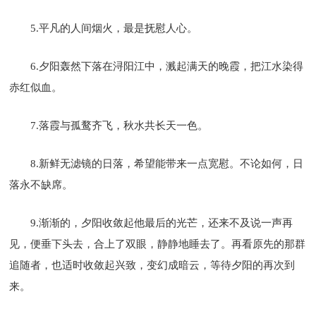
5.平凡的人间烟火，最是抚慰人心。
6.夕阳轰然下落在浔阳江中，溅起满天的晚霞，把江水染得
赤红似血。
7.落霞与孤鹜齐飞，秋水共长天一色。
8.新鲜无滤镜的日落，希望能带来一点宽慰。不论如何，日
落永不缺席。
9.渐渐的，夕阳收敛起他最后的光芒，还来不及说一声再
见，便垂下头去，合上了双眼，静静地睡去了。再看原先的那群
追随者，也适时收敛起兴致，变幻成暗云，等待夕阳的再次到
来。