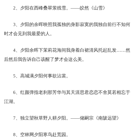
2、夕阳在西峰叠翠萦残雪。——皎然《山雪》
3、夕阳的余晖映照我孤独的身影寂寞的我独自前行不知何
时才会见到我最爱的人。
4、夕阳余晖下茉莉花海间我身着白裙清风托起乱发……然
后然后我告诉自己该醒了梦才会这么美。
5、高城满夕阳何事欲沾裳。
6、红颜弹指老刹那芳华与其天涯思君恋恋不舍莫若相忘于
江湖。
7、独立望秋草野人耕夕阳。——储嗣宗《南陂远望》
8、空林网夕阳寒鸟赴荒园。