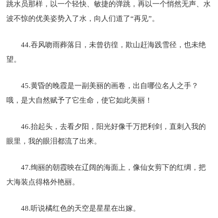
跳水员那样，以一个轻快、敏捷的弹跳，再以一个悄然无声、水
波不惊的优美姿势入了水，向人们道了“再见”。
44.吞风吻雨葬落日，未曾彷徨，欺山赶海践雪径，也未绝
望。
45.黄昏的晚霞是一副美丽的画卷，出自哪位名人之手？
哦，是大自然赋予了它生命，使它如此美丽！
46.抬起头，去看夕阳，阳光好像千万把利剑，直刺入我的
眼里，我的眼泪都流了出来。
47.绚丽的朝霞映在辽阔的海面上，像仙女剪下的红绸，把
大海装点得格外艳丽。
48.听说橘红色的天空是星星在出嫁。