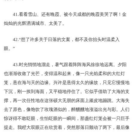
41.看看雪山、还有晚霞、被今天成都的晚霞美哭了啊！金
灿灿的光辉洒满城市、太美了。
42.“想了许多关于日落的文案，都不及你抬头时温柔入
眼。”
43.时光悄悄地溜走，暑气跟着阵阵海风徐徐地远离。夕阳
也渐渐收敛了光芒，变得温和起来，像一只光焰柔和的大红灯
笼，悬在海与天的边缘。兴许是悬得太久的缘故，只见它慢慢地
下沉，刚一挨到海面，又平稳地停住了。它似乎借助了大海的支
撑，再一次任性地在这张硕大无朋的床面上顽皮地蹦跳。大海失
去了原色，像饱饮了玫瑰酒似的，醉醺醺地涨溢出光与彩。人们
惊讶得不敢眨眼，生怕眨眼的一瞬间，那盏红灯笼会被一只巨手
提走。我瞪大双眼正在欣赏着，突然那落日颤动了两下，最后像