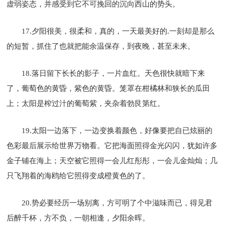
虚弱姿态，并感受到它不可挽回的沉向西山的势头。
17.夕阳很美，很柔和，真的，一天最美好的.一刻却是那么
的短暂，抓住了也就把能余温保存，到夜晚，甚至未来。
18.落日留下长长的影子，一片血红。天色很快就暗下来
了，葡萄色的黄昏，紫色的黄昏。笼罩在柑橘林和狭长的瓜田
上；太阳是榨过汁的葡萄紫，夹杂着勃艮第红。
19.太阳一边落下，一边变换着颜色，好像要把自已炫丽的
色彩最后展示给世界万物看。它把海面照得金光闪闪，犹如许多
金子铺在海上；天空被它照得一会儿红彤彤，一会儿金灿灿；几
只飞翔着的海鸥给它照得变成橙黄色的了。
20.势必要经历一场别离，方可明了个中滋味而已，得见君
后醉千杯，方不负，一朝相逢，夕阳余晖。