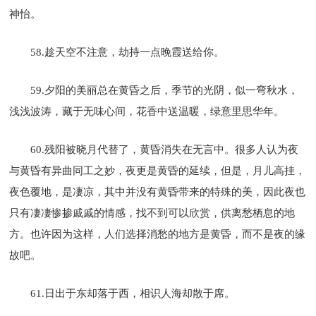
神怡。
58.趁天空不注意，劫持一点晚霞送给你。
59.夕阳的美丽总在黄昏之后，季节的光阴，似一弯秋水，
浅浅波涛，藏于无味心间，花香中送温暖，绿意里思华年。
60.残阳被晓月代替了，黄昏消失在无言中。很多人认为夜
与黄昏有异曲同工之妙，夜更是黄昏的延续，但是，月儿高挂，
夜色覆地，是凄凉，其中并没有黄昏带来的特殊的美，因此夜也
只有凄凄惨掺戚戚的情感，找不到可以欣赏，供离愁栖息的地
方。也许因为这样，人们选择消愁的地方是黄昏，而不是夜的缘
故吧。
61.日出于东却落于西，相识人海却散于席。