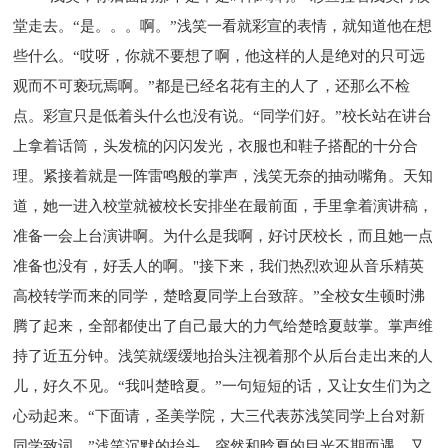
堂走去。“是。。。啊。”浅笑一看就彩宣的表情，就知道他在想
些什么。“哎呀，你就不要想了啊，他这样的人是绝对的只可远
观而不可亵玩焉啊。”都是已经名花有主的人了，还那么不检
点。彩宣只是低着头什么也没有说。“同学们好。”校长站在讲台
上拿着话筒，头发梳的闪闪发光，衣服也和鞋子搭配的十分合
理。紧接着就是一阵雷鸣般的掌声，浅笑无奈的抽动嘴角。天知
道，她一进入校堂就被校长安排坐在最前面，手里拿着演讲稿，
准备一会上台演讲啊。为什么是我啊，好讨厌校长，而且她一点
准备也没有，好丢人的啊。"接下来，我们热烈欢迎从音乐精英
高校转学而来的同学，楚晗夏同学上台致辞。”全校女生顿时沸
腾了起来，全部都使出了自己最大的力气给楚晗夏鼓掌。掌声维
持了近五分钟。浅笑就缓缓地抬头注视着那个从后台走出来的人
儿，好久不见。“我叫楚晗夏。”一句短短的话，又让女生们为之
心动起来。“下面请，圣美学院，大三代表苏浅笑同学上台对新
同学致词。”浅笑沉默的抬头，突然和晗夏的目光不期而遇，又