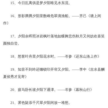
15、今日乱离俱是梦夕阳唯见水东流。
16、形影腾腾夕阳里数峰危翠滴渔船。——齐己《塘上闲
作》
17、夕阳余晖照冰岩枫叶落地如蝶舞悲伤秋月又何妨欢喜笑
颜独自尝。
18、愁客叶舟里夕阳花水时。——岑参《还东山洛上作》
19、知音不到吟还懒锁印开帘又夕阳。——李中《吉水县酬
夏侯秀才见寄》
20、疲马卧长坡夕阳下通津。——岑参《暮秋山行》
21、霁色陡添千尺翠夕阳闲放一堆愁。