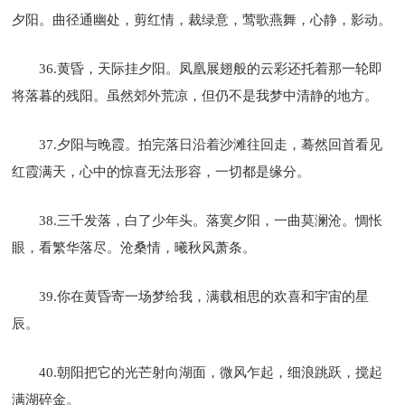
夕阳。曲径通幽处，剪红情，裁绿意，莺歌燕舞，心静，影动。
36.黄昏，天际挂夕阳。凤凰展翅般的云彩还托着那一轮即
将落暮的残阳。虽然郊外荒凉，但仍不是我梦中清静的地方。
37.夕阳与晚霞。拍完落日沿着沙滩往回走，蓦然回首看见
红霞满天，心中的惊喜无法形容，一切都是缘分。
38.三千发落，白了少年头。落寞夕阳，一曲莫澜沧。惆怅
眼，看繁华落尽。沧桑情，曦秋风萧条。
39.你在黄昏寄一场梦给我，满载相思的欢喜和宇宙的星
辰。
40.朝阳把它的光芒射向湖面，微风乍起，细浪跳跃，搅起
满湖碎金。