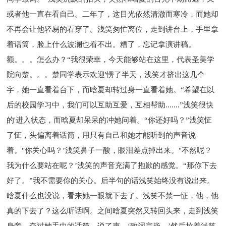
或者他一直在看自己。二年了，这目光依然清澈而寒冷，而她却
不再会让他轻易的看穿了。浅笑匆忙离位，走到讲台上，手里拿
着话筒，脸上什么波澜也看不出。糟了，忘记拿演讲稿。
额。。。怎么办？“我很荣幸，今天能够站在这里，代表圣美学
院向楚。。。楚同学表示欢迎'愣了半天，浅笑才挤出这几个
字，她一直看着台下，而晗夏却转过身一直看着她。“希望在以
后的校园学习中，我们可以互助互爱，互相帮助.......”浅笑很快
的'进入状态，而晗夏却呆呆的冲她问着。“你还好吗？”浅笑怔
了怔，头偏离着话筒，用只有自己和她才能听到的声音说
着。"你关心吗？’浅笑鼻子一酸，眼泪差点掉出来。"不然呢？
我为什么要站在呢？’浅笑的声音充满了抱歉的感觉。“那你下去
好了。”我不需要你的关心。后半句的话浅笑始终没有说出来。
晗夏什么也没说，看来她一眼就下去了。浅笑不禁一怔，他，他
真的下去了？这么听话啊。之间晗夏突然又转回头来，走到浅笑
身旁。夺过她手中的话筒，说了声。‘致词完毕。’然后拉着浅笑