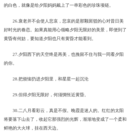
的白色，就像是给夕阳妈妈戴上了一串彩色的珍珠项链。
26.衰老并不会使人悲哀，悲哀的是那颗斑驳的心对昔日美
好时光的眷恋。如果真能用心领略夕阳无限好的美景，即便到了
黄昏有何妨，要知道夕阳也只有黄昏才能看到。
27.夕阳西下的天空终是再美，也挽留不住与我一同看夕阳
的你。
28.把烦恼扔进夕阳里，和星星一起沉沦
29.但得夕阳无限好，何须惆怅近黄昏。
30.二八月看彩云，真是不假。晚霞是迷人的。红红的太阳
将要落下山去了，收起它那强烈的光辉，渐渐地变成了一个柔和
鲜艳的大火球，挂在西天边。