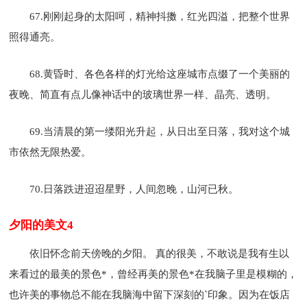
67.刚刚起身的太阳呵，精神抖擞，红光四溢，把整个世界
照得通亮。
68.黄昏时、各色各样的灯光给这座城市点缀了一个美丽的
夜晚、简直有点儿像神话中的玻璃世界一样、晶亮、透明。
69.当清晨的第一缕阳光升起，从日出至日落，我对这个城
市依然无限热爱。
70.日落跌进迢迢星野，人间忽晚，山河已秋。
夕阳的美文4
依旧怀念前天傍晚的夕阳。 真的很美，不敢说是我有生以
来看过的最美的景色*，曾经再美的景色*在我脑子里是模糊的，
也许美的事物总不能在我脑海中留下深刻的`印象。因为在饭店