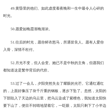
49.黄昏里的他们、如此虚度着夜晚和一生中最令人心碎的
时光。
50.愿爱如晚霞渐晚渐浓。
51.往后的时光，愿你鲜衣怒马，所遇皆良人。愿有人爱你
入骨，深情不枉付。
52.月光不变，但人会变。她已不是中秋的主角，但愿我们
都知道这是繁华背后的代价。
53.过了一会儿，夕阳突然失去了耀眼的光芒。它通红通红
的，上面好像压了块千斤重的钢板，逐步下坠了。忽然，太阳的
下部陷入了天边的乌云里，把乌云染成了紫檀色，我知道太阳快
要下山了，便目不转睛地望着它，一眨眼，太阳只剩下了小半边