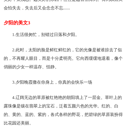
会怕失去，失去后又会念念不忘......
夕阳的美文3
1.生活很匆忙，别错过日落和夕阳。
2.此时，太阳的脸是鲜红鲜红的，它的光像是被谁掠去了似
的，不再耀人眼目，而是十分柔明亮。它向西缓缓地退着，像个
俏丽的少女一样温存、恬静。
3.夕阳晚霞撒在你身上，你真的会快乐一场
4.辽阔无边的草原被红艳艳的朝阳填上了一层金。草叶上的
露珠像是镶在翡翠上的宝石，泛着五颜六色的光华。红的、白
的、黄的、蓝的、紫的，各式各样的野花，把碧绿的草原装扮得
比花园还美丽。