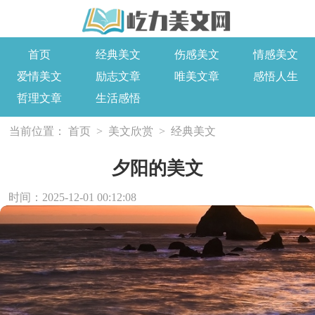
首页
经典美文
伤感美文
情感美文
爱情美文
励志文章
唯美文章
感悟人生
哲理文章
生活感悟
当前位置：
首页
>
美文欣赏
>
经典美文
夕阳的美文
时间：2025-12-01 00:12:08