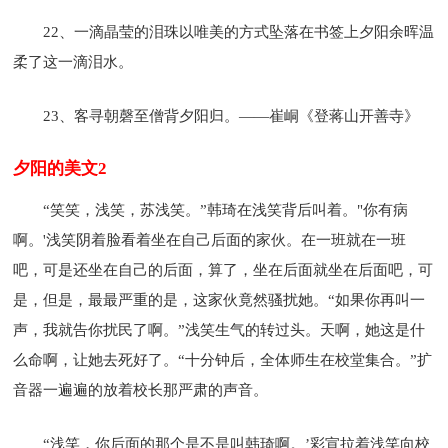
22、一滴晶莹的泪珠以唯美的方式坠落在书签上夕阳余晖温
柔了这一滴泪水。
23、客寻朝磬至僧背夕阳归。——崔峒《登蒋山开善寺》
夕阳的美文2
“笑笑，浅笑，苏浅笑。”韩琦在浅笑背后叫着。"你有病
啊。'浅笑阴着脸看着坐在自己后面的家伙。在一班就在一班
吧，可是还坐在自己的后面，算了，坐在后面就坐在后面吧，可
是，但是，最最严重的是，这家伙竟然骚扰她。“如果你再叫一
声，我就告你扰民了啊。”浅笑生气的转过头。天啊，她这是什
么命啊，让她去死好了。“十分钟后，全体师生在校堂集合。”扩
音器一遍遍的放着校长那严肃的声音。
“浅笑，你后面的那个是不是叫韩琦啊。’彩宣拉着浅笑向校