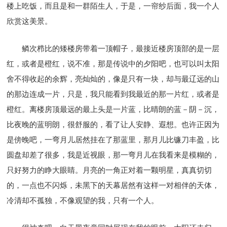
楼上吃饭，而且是和一群陌生人，于是，一帘纱后面，我一个人
欣赏这美景。
鳞次栉比的矮楼房带着一顶帽子，最接近楼房顶部的是一层
红，或者是橙红，说不准，那是传说中的夕阳吧，也可以叫太阳
舍不得收起的余辉，亮灿灿的，像是只有一块，却与最辽远的山
的那边连成一片，只是，我只能看到我最近的那一片红，或者是
橙红。离楼房顶最远的最上头是一片蓝，比晴朗的蓝－阴－沉，
比夜晚的蓝明朗，很舒服的，看了让人安静、遐想。也许正因为
是傍晚吧，一弯月儿居然挂在了那蓝里，那月儿比镰刀丰盈，比
圆盘却差了很多，我是近视眼，那一弯月儿在我看来是模糊的，
只好努力的睁大眼睛。月亮的一角正对着一颗明星，真真切切
的，一点也不闪烁，未黑下的天幕居然有这样一对相伴的天体，
冷清却不孤独，不像观望的我，只有一个人。