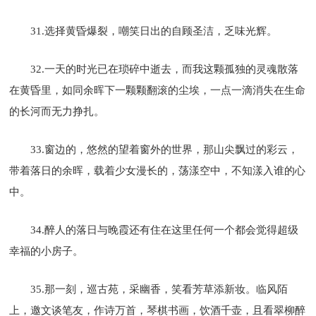
31.选择黄昏爆裂，嘲笑日出的自顾圣洁，乏味光辉。
32.一天的时光已在琐碎中逝去，而我这颗孤独的灵魂散落
在黄昏里，如同余晖下一颗颗翻滚的尘埃，一点一滴消失在生命
的长河而无力挣扎。
33.窗边的，悠然的望着窗外的世界，那山尖飘过的彩云，
带着落日的余晖，载着少女漫长的，荡漾空中，不知漾入谁的心
中。
34.醉人的落日与晚霞还有住在这里任何一个都会觉得超级
幸福的小房子。
35.那一刻，巡古苑，采幽香，笑看芳草添新妆。临风陌
上，邀文谈笔友，作诗万首，琴棋书画，饮酒千壶，且看翠柳醉