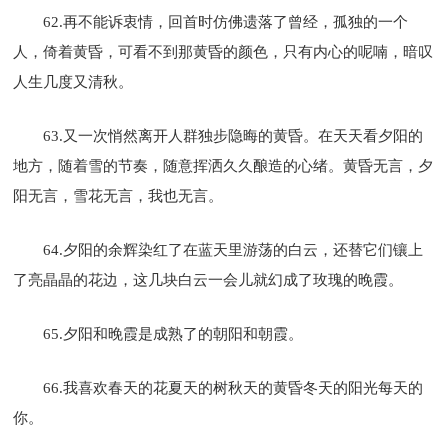
62.再不能诉衷情，回首时仿佛遗落了曾经，孤独的一个
人，倚着黄昏，可看不到那黄昏的颜色，只有内心的呢喃，暗叹
人生几度又清秋。
63.又一次悄然离开人群独步隐晦的黄昏。在天天看夕阳的
地方，随着雪的节奏，随意挥洒久久酿造的心绪。黄昏无言，夕
阳无言，雪花无言，我也无言。
64.夕阳的余辉染红了在蓝天里游荡的白云，还替它们镶上
了亮晶晶的花边，这几块白云一会儿就幻成了玫瑰的晚霞。
65.夕阳和晚霞是成熟了的朝阳和朝霞。
66.我喜欢春天的花夏天的树秋天的黄昏冬天的阳光每天的
你。