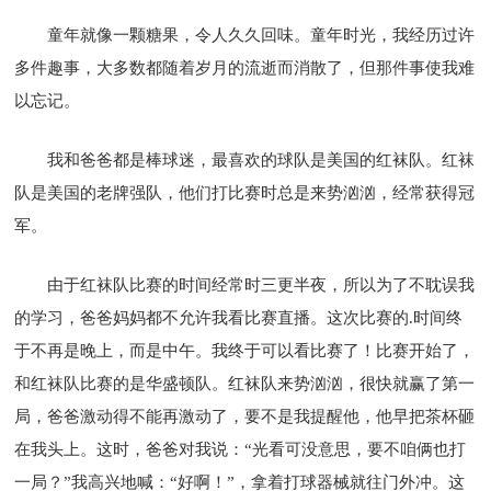
童年就像一颗糖果，令人久久回味。童年时光，我经历过许
多件趣事，大多数都随着岁月的流逝而消散了，但那件事使我难
以忘记。
我和爸爸都是棒球迷，最喜欢的球队是美国的红袜队。红袜
队是美国的老牌强队，他们打比赛时总是来势汹汹，经常获得冠
军。
由于红袜队比赛的时间经常时三更半夜，所以为了不耽误我
的学习，爸爸妈妈都不允许我看比赛直播。这次比赛的.时间终
于不再是晚上，而是中午。我终于可以看比赛了！比赛开始了，
和红袜队比赛的是华盛顿队。红袜队来势汹汹，很快就赢了第一
局，爸爸激动得不能再激动了，要不是我提醒他，他早把茶杯砸
在我头上。这时，爸爸对我说：“光看可没意思，要不咱俩也打
一局？”我高兴地喊：“好啊！”，拿着打球器械就往门外冲。这