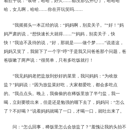
着肚子说：“诶呀，哈哈，好久……都没那么开心了，哈哈哈
哈，女儿啊，哈哈……你在开玩笑吗……
”我摇摇头一本正经的说：“妈妈啊，别卖关子。”“好！”妈
妈严肃的说，“想快速长大就得……”“妈妈，别卖关子，快
快！”我迫不及待的说，“好，那就是——做个梦……”说道这，
妈妈又笑了，我留下了一个字“哼”于是我又问爸爸那个问题，爸
爸咳嗽了两声说：“很简单，只有多吃饭就行！
”我见妈妈老把盐放到炒好的菜里，我问妈妈：“为啥放
盐？”妈妈说：“因为放盐菜好吃，大家都爱吃，都会多吃点
的。”我点点头。晚上，我偷偷的在稀饭里放了半勺盐，我一
喝，立刻要喷出来，但是还是勉强的咽下去了，妈妈问：“怎么
了？不好喝？”说着妈妈就喝了一口，才喝一口，就吐出来了。
问：“怎么回事，稀饭里怎么会放盐了？”羞愧让我的头抬不