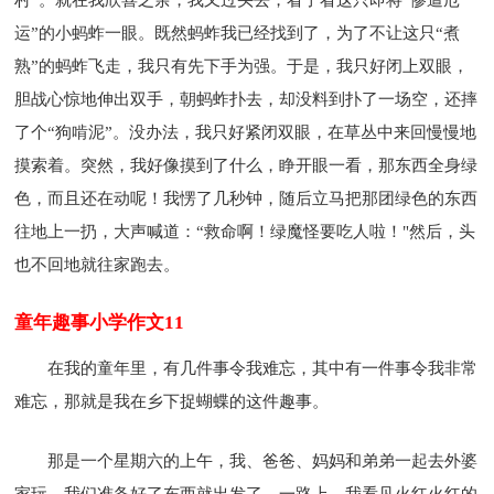
运”的小蚂蚱一眼。既然蚂蚱我已经找到了，为了不让这只“煮
熟”的蚂蚱飞走，我只有先下手为强。于是，我只好闭上双眼，
胆战心惊地伸出双手，朝蚂蚱扑去，却没料到扑了一场空，还摔
了个“狗啃泥”。没办法，我只好紧闭双眼，在草丛中来回慢慢地
摸索着。突然，我好像摸到了什么，睁开眼一看，那东西全身绿
色，而且还在动呢！我愣了几秒钟，随后立马把那团绿色的东西
往地上一扔，大声喊道：“救命啊！绿魔怪要吃人啦！"然后，头
也不回地就往家跑去。
童年趣事小学作文11
在我的童年里，有几件事令我难忘，其中有一件事令我非常
难忘，那就是我在乡下捉蝴蝶的这件趣事。
那是一个星期六的上午，我、爸爸、妈妈和弟弟一起去外婆
家玩。我们准备好了东西就出发了。一路上，我看见火红火红的