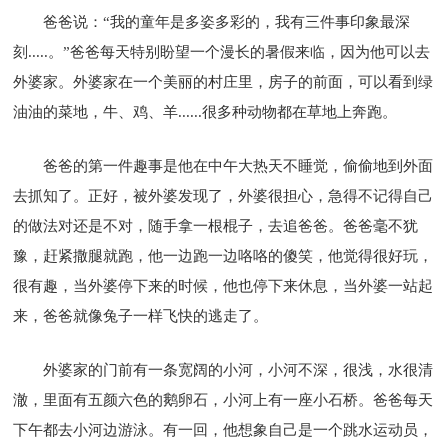
爸爸说：“我的童年是多姿多彩的，我有三件事印象最深
刻.....。”爸爸每天特别盼望一个漫长的暑假来临，因为他可以去
外婆家。外婆家在一个美丽的村庄里，房子的前面，可以看到绿
油油的菜地，牛、鸡、羊......很多种动物都在草地上奔跑。
爸爸的第一件趣事是他在中午大热天不睡觉，偷偷地到外面
去抓知了。正好，被外婆发现了，外婆很担心，急得不记得自己
的做法对还是不对，随手拿一根棍子，去追爸爸。爸爸毫不犹
豫，赶紧撒腿就跑，他一边跑一边咯咯的傻笑，他觉得很好玩，
很有趣，当外婆停下来的时候，他也停下来休息，当外婆一站起
来，爸爸就像兔子一样飞快的逃走了。
外婆家的门前有一条宽阔的小河，小河不深，很浅，水很清
澈，里面有五颜六色的鹅卵石，小河上有一座小石桥。爸爸每天
下午都去小河边游泳。有一回，他想象自己是一个跳水运动员，