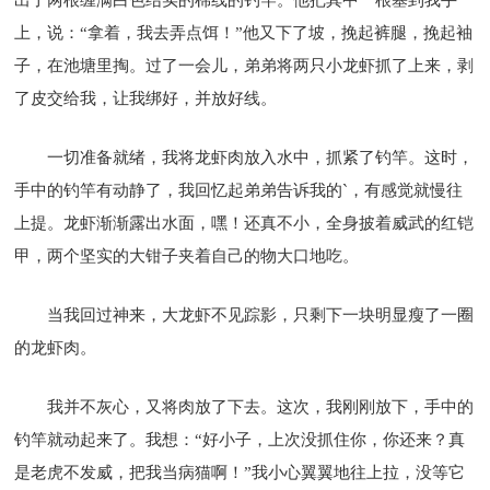
上，说：“拿着，我去弄点饵！”他又下了坡，挽起裤腿，挽起袖
子，在池塘里掏。过了一会儿，弟弟将两只小龙虾抓了上来，剥
了皮交给我，让我绑好，并放好线。
一切准备就绪，我将龙虾肉放入水中，抓紧了钓竿。这时，
手中的钓竿有动静了，我回忆起弟弟告诉我的`，有感觉就慢往
上提。龙虾渐渐露出水面，嘿！还真不小，全身披着威武的红铠
甲，两个坚实的大钳子夹着自己的物大口地吃。
当我回过神来，大龙虾不见踪影，只剩下一块明显瘦了一圈
的龙虾肉。
我并不灰心，又将肉放了下去。这次，我刚刚放下，手中的
钓竿就动起来了。我想：“好小子，上次没抓住你，你还来？真
是老虎不发威，把我当病猫啊！”我小心翼翼地往上拉，没等它