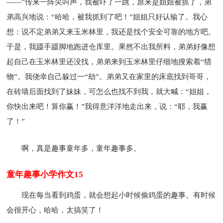
——”传来一阵尖叫声，我被吓了一跳，原来是姐姐被抓了，弟
弟高兴地说：“哈哈，被我抓到了吧！”姐姐只好认输了。我心
想：说不定弟弟又来玉米林里，我还是找个安全可靠的地方吧。
于是，我蹑手蹑脚地跑进仓库里。果然不出我所料，弟弟好像想
起自己在玉米林里还没找，弟弟来到玉米林里仔细地搜索着“猎
物”。我侥幸自己躲过一“劫”。弟弟又在家里的床底找到哥哥，
在砖墙后面找到了妹妹，可怎么也找不到我，就大喊：“姐姐，
你快出来吧！算你赢！”我得意洋洋地走出来，说：“耶，我赢
了！”
啊，真是趣事童年多，童年趣事多。
童年趣事小学作文15
现在每当看到鸡蛋，就会想起小时候偷鸡蛋的趣事。有时候
会很开心，哈哈，太搞笑了！