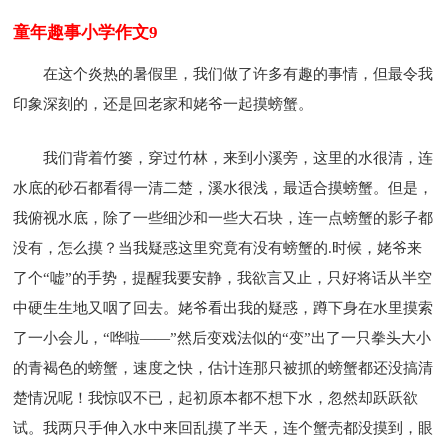
童年趣事小学作文9
在这个炎热的暑假里，我们做了许多有趣的事情，但最令我
印象深刻的，还是回老家和姥爷一起摸螃蟹。
我们背着竹篓，穿过竹林，来到小溪旁，这里的水很清，连
水底的砂石都看得一清二楚，溪水很浅，最适合摸螃蟹。但是，
我俯视水底，除了一些细沙和一些大石块，连一点螃蟹的影子都
没有，怎么摸？当我疑惑这里究竟有没有螃蟹的.时候，姥爷来
了个“嘘”的手势，提醒我要安静，我欲言又止，只好将话从半空
中硬生生地又咽了回去。姥爷看出我的疑惑，蹲下身在水里摸索
了一小会儿，“哗啦——”然后变戏法似的“变”出了一只拳头大小
的青褐色的螃蟹，速度之快，估计连那只被抓的螃蟹都还没搞清
楚情况呢！我惊叹不已，起初原本都不想下水，忽然却跃跃欲
试。我两只手伸入水中来回乱摸了半天，连个蟹壳都没摸到，眼