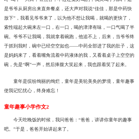
是爷爷从厨房出来直奔餐桌，还大声对我说“佳佳，那是中药快
放下”，我看见爷爷来了，以为他不想让我喝，就喝的更快了，
索性端起大碗来左一口，右一口，喝的津津有味，一口气喝了半
碗。爷爷不让我喝，我就拿着碗跑，他追不上，后来，当爷爷终
于抓到我时，碗中已经空空如也——中药全部进了我的肚子，这
是妈妈来了，看着嘴角流着中药液体的我，又看着桌子上空空的
碗，先是“啊”一声，然后捧腹大笑起来，我也跟着笑了起来。
童年是缤纷绚丽的绚烂，童年是美轮美奂的梦境，童年趣事
使我记忆忧心，终身难忘！
童年趣事小学作文2
今天吃晚饭的时候，我问爸爸：“爸爸，讲讲你童年的趣事
吧。”于是，爸爸开始讲起来了。