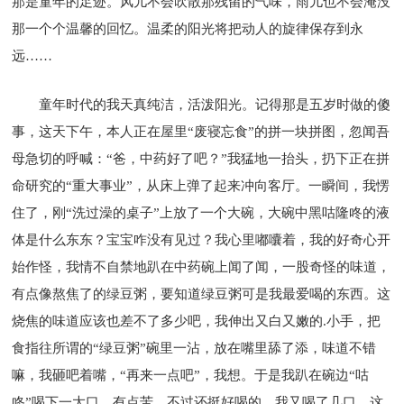
那是童年的足迹。风儿不会吹散那残留的气味，雨儿也不会淹没
那一个个温馨的回忆。温柔的阳光将把动人的旋律保存到永
远……
童年时代的我天真纯洁，活泼阳光。记得那是五岁时做的傻
事，这天下午，本人正在屋里“废寝忘食”的拼一块拼图，忽闻吾
母急切的呼喊：“爸，中药好了吧？”我猛地一抬头，扔下正在拼
命研究的“重大事业”，从床上弹了起来冲向客厅。一瞬间，我愣
住了，刚“洗过澡的桌子”上放了一个大碗，大碗中黑咕隆咚的液
体是什么东东？宝宝咋没有见过？我心里嘟囔着，我的好奇心开
始作怪，我情不自禁地趴在中药碗上闻了闻，一股奇怪的味道，
有点像熬焦了的绿豆粥，要知道绿豆粥可是我最爱喝的东西。这
烧焦的味道应该也差不了多少吧，我伸出又白又嫩的.小手，把
食指往所谓的“绿豆粥”碗里一沾，放在嘴里舔了添，味道不错
嘛，我砸吧着嘴，“再来一点吧”，我想。于是我趴在碗边“咕
咚”喝下一大口，有点苦，不过还挺好喝的，我又喝了几口，这