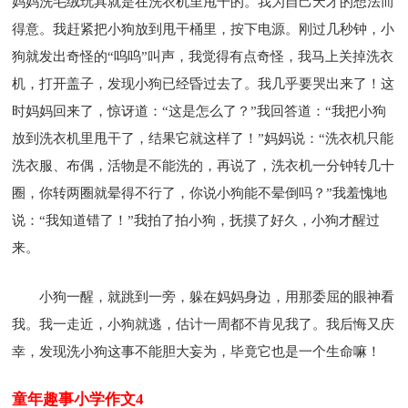
妈妈洗毛绒玩具就是在洗衣机里甩干的。我为自己天才的想法而
得意。我赶紧把小狗放到甩干桶里，按下电源。刚过几秒钟，小
狗就发出奇怪的“呜呜”叫声，我觉得有点奇怪，我马上关掉洗衣
机，打开盖子，发现小狗已经昏过去了。我几乎要哭出来了！这
时妈妈回来了，惊讶道：“这是怎么了？”我回答道：“我把小狗
放到洗衣机里甩干了，结果它就这样了！”妈妈说：“洗衣机只能
洗衣服、布偶，活物是不能洗的，再说了，洗衣机一分钟转几十
圈，你转两圈就晕得不行了，你说小狗能不晕倒吗？”我羞愧地
说：“我知道错了！”我拍了拍小狗，抚摸了好久，小狗才醒过
来。
小狗一醒，就跳到一旁，躲在妈妈身边，用那委屈的眼神看
我。我一走近，小狗就逃，估计一周都不肯见我了。我后悔又庆
幸，发现洗小狗这事不能胆大妄为，毕竟它也是一个生命嘛！
童年趣事小学作文4