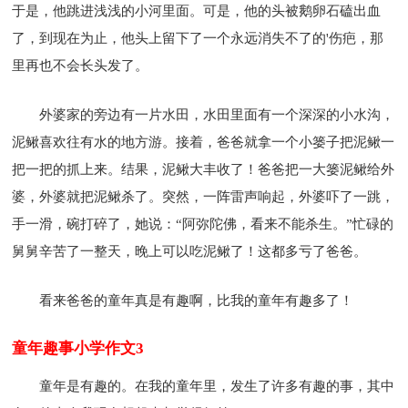
于是，他跳进浅浅的小河里面。可是，他的头被鹅卵石磕出血
了，到现在为止，他头上留下了一个永远消失不了的'伤疤，那
里再也不会长头发了。
外婆家的旁边有一片水田，水田里面有一个深深的小水沟，
泥鳅喜欢往有水的地方游。接着，爸爸就拿一个小篓子把泥鳅一
把一把的抓上来。结果，泥鳅大丰收了！爸爸把一大篓泥鳅给外
婆，外婆就把泥鳅杀了。突然，一阵雷声响起，外婆吓了一跳，
手一滑，碗打碎了，她说：“阿弥陀佛，看来不能杀生。”忙碌的
舅舅辛苦了一整天，晚上可以吃泥鳅了！这都多亏了爸爸。
看来爸爸的童年真是有趣啊，比我的童年有趣多了！
童年趣事小学作文3
童年是有趣的。在我的童年里，发生了许多有趣的事，其中