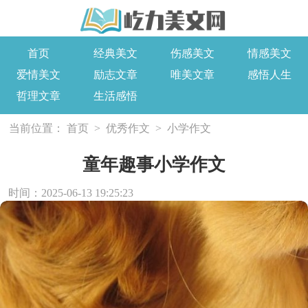
首页
经典美文
伤感美文
情感美文
爱情美文
励志文章
唯美文章
感悟人生
哲理文章
生活感悟
当前位置：
首页
>
优秀作文
>
小学作文
童年趣事小学作文
时间：2025-06-13 19:25:23