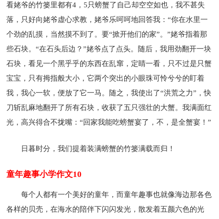
看姥爷的竹篓里都有4，5只螃蟹了自己却空空如也，我不甚失
落，只好向姥爷虚心求教，姥爷乐呵呵地回答我：“你在水里一
个劲的乱摸，当然摸不到了。要“掀开他们的家”。”姥爷指着那
些石块。“在石头后边？”姥爷点了点头。随后，我用劲翻开一块
石块，看见一个黑乎乎的东西在乱窜，定睛一看，只不过是只蟹
宝宝，只有拇指般大小，它两个突出的小眼珠可怜兮兮的盯着
我，我心一软，便放了它一马。随之，我使出了“洪荒之力”，快
刀斩乱麻地翻开了所有石块，收获了五只强壮的大蟹。我满面红
光，高兴得合不拢嘴：“回家我能吃螃蟹宴了，不，是全蟹宴！”
日暮时分，我们提着装满螃蟹的竹篓满载而归！
童年趣事小学作文10
每个人都有一个美好的童年，而童年趣事也就像海边那各色
各样的贝壳，在海水的陪伴下闪闪发光，散发着五颜六色的光