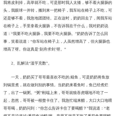
我将皮剥掉，高举就不吃，可是那时我人太矮，够不着火腿肠的
头，我眼球一并转，搬到来一把椅子，我车站在椅子上不吃，可
还是够不着，我急地团团转。正在这时，奶奶回去了，闻我车站
在椅子上，手里拿着火腿肠，不告诉我在干什么，我对奶奶说
道：“我要不吃火腿肠，我要不吃火腿肠。”奶奶告诉了怎么回
事，笑着说道：“你车站在椅子上，人虽然增高了，但火腿肠也
增高了呀。你这真是‘刻舟求剑’呀。”
2、乱解法“滥竽充数”。
一天，奶奶买了哥哥最喜欢不吃的.鲢鱼，可是奶奶将鱼放
到锅里煮，就在做到别的事情。当奶奶来看鱼时，鱼已经煮烂
了，出了一锅粥。“粥”刚端上来，哥哥就狼吞虎咽地不吃了一
起，忽然，哥哥被一根螫卡住了。我急忙端来醋，大口大口地喂
哥哥喝，奶奶问到：“你怎么告诉卡住了要喝醋？”我说道：“老
师不是说道过‘番茄鱼冲醋’嘛。意思不就是不吃了番茄鱼要喝醋