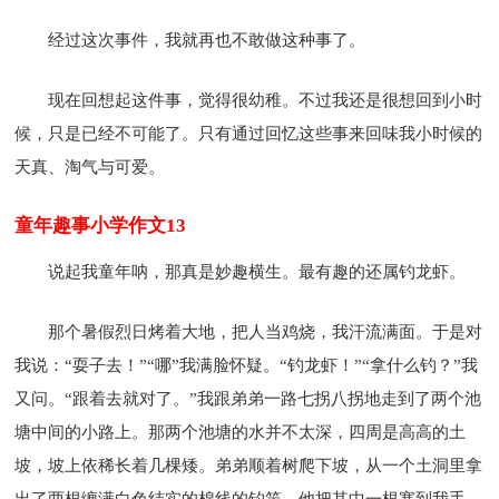
经过这次事件，我就再也不敢做这种事了。
现在回想起这件事，觉得很幼稚。不过我还是很想回到小时
候，只是已经不可能了。只有通过回忆这些事来回味我小时候的
天真、淘气与可爱。
童年趣事小学作文13
说起我童年呐，那真是妙趣横生。最有趣的还属钓龙虾。
那个暑假烈日烤着大地，把人当鸡烧，我汗流满面。于是对
我说：“耍子去！”“哪”我满脸怀疑。“钓龙虾！”“拿什么钓？”我
又问。“跟着去就对了。”我跟弟弟一路七拐八拐地走到了两个池
塘中间的小路上。那两个池塘的水并不太深，四周是高高的土
坡，坡上依稀长着几棵矮。弟弟顺着树爬下坡，从一个土洞里拿
出了两根缠满白色结实的棉线的钓竿。他把其中一根塞到我手