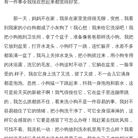
有一件事令我现在想起来都觉得好笑。
那一天，妈妈不在家，我呆在家里觉得很无聊，突然，我看
到我家的小白狗都成了小灰狗了！我心想：我来给它洗澡吧！我
把小狗抱到卫生间，拿了个盆子，准备像爸爸那样洗小狗。我把
它放到盆里，打开水龙头，小狗吓了一跳，连忙躲开，水差不多
都装满一盆了，我马上关掉水龙头，把小狗抓过来，用小狗专用
的沐浴露，洗它的毛发。小狗这时不动了，它躺在盆里，一脸享
受的.样子。我在它身上洗了又洗，搓了又搓，不一会儿它满身
都是泡泡。忽然，小狗猛一下跳起来，抖我一身泡泡和脏水，这
可是前天买的新裙子啊！我气得按住它，它在盆子里连蹦带跳
的，我怎么抓都抓不住，看来洗小狗不是一件容易的事。我好不
容易稳住了它的情绪，把小狗洗干净了，可它全身湿淋淋的，这
样它会感冒的！它要是感冒了可怎么办呀！我赶紧去找吹风筒，
可找不着。我灵机一动：把小狗放到洗衣机里甩干怎么样？我看