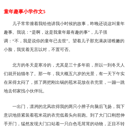
童年趣事小学作文5
儿子常常缠着我给他讲我小时候的故事，昨晚还说这叫童年
趣事。我说：“是啊，这是我童年最有趣的事”，儿子强
调：“不，我是说你的童年已去世”。望着儿子那充满诙谐稚嫩的
小脸，我笑着无言以对，不置可否。
北方的冬天是寒冷的，尤其是三十多年前，所以一到冬天人
们就开始猫冬了。那一年，我大概五六岁的光景，有一天下午实
在呆得太闷了，抓了两把刚出锅的苞米花放在衣兜里，一蹦一跳
地去邻家找小伙伴玩。
一出门，凛冽的北风吹得我的两只小辨子向脑后飞扬，我下
意识地捂紧装着苞米花的衣兜低着头向前跑。到了大门口刚想伸
手开门，猛然发现大门口站着一只白色毛茸茸的动物，正目不转