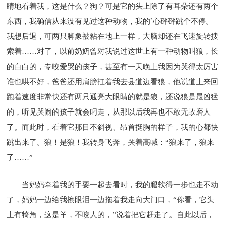
睛地看着我，这是什么？狗？可是它的头上除了有耳朵还有两个
东西，我确信从来没有见过这种动物，我的`心砰砰跳个不停。
我想后退，可两只脚象被粘在地上一样，大脑却还在飞速旋转搜
索着……对了，以前奶奶曾对我说过这世上有一种动物叫狼，长
的白白的，专咬爱哭的孩子，甚至有一天晚上我因为哭得太厉害
谁也哄不好，爸爸还用肩膀扛着我去县道边看狼，他说道上来回
跑着速度非常快还有两只通亮大眼睛的就是狼，还说狼是最凶猛
的，听见哭闹的孩子就会叼走，从那以后我再也不敢无故磨人
了。而此时，看着它那目不斜视、昂首挺胸的样子，我的心都快
跳出来了。狼！是狼！我转身飞奔，哭着高喊：“狼来了，狼来
了……”
当妈妈牵着我的手要一起去看时，我的腿软得一步也走不动
了，妈妈一边给我擦眼泪一边拖着我走向大门口，“你看，它头
上有犄角，这是羊，不咬人的，”说着把它赶走了。自此以后，