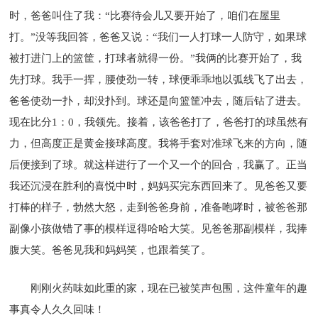
时，爸爸叫住了我：“比赛待会儿又要开始了，咱们在屋里
打。”没等我回答，爸爸又说：“我们一人打球一人防守，如果球
被打进门上的篮筐，打球者就得一份。”我俩的比赛开始了，我
先打球。我手一挥，腰使劲一转，球便乖乖地以弧线飞了出去，
爸爸使劲一扑，却没扑到。球还是向篮筐冲去，随后钻了进去。
现在比分1：0，我领先。接着，该爸爸打了，爸爸打的球虽然有
力，但高度正是黄金接球高度。我将手套对准球飞来的方向，随
后便接到了球。就这样进行了一个又一个的回合，我赢了。正当
我还沉浸在胜利的喜悦中时，妈妈买完东西回来了。见爸爸又要
打棒的样子，勃然大怒，走到爸爸身前，准备咆哮时，被爸爸那
副像小孩做错了事的模样逗得哈哈大笑。见爸爸那副模样，我捧
腹大笑。爸爸见我和妈妈笑，也跟着笑了。
刚刚火药味如此重的家，现在已被笑声包围，这件童年的趣
事真令人久久回味！