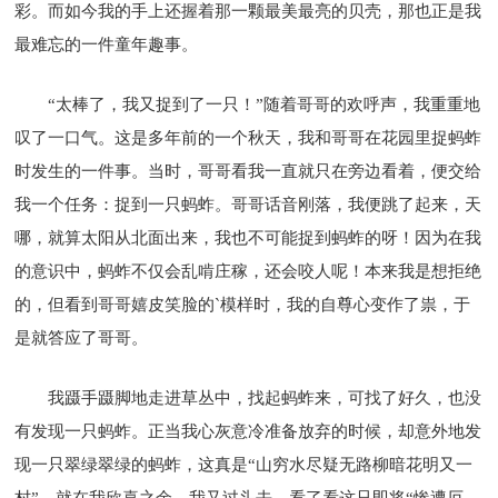
彩。而如今我的手上还握着那一颗最美最亮的贝壳，那也正是我
最难忘的一件童年趣事。
“太棒了，我又捉到了一只！”随着哥哥的欢呼声，我重重地
叹了一口气。这是多年前的一个秋天，我和哥哥在花园里捉蚂蚱
时发生的一件事。当时，哥哥看我一直就只在旁边看着，便交给
我一个任务：捉到一只蚂蚱。哥哥话音刚落，我便跳了起来，天
哪，就算太阳从北面出来，我也不可能捉到蚂蚱的呀！因为在我
的意识中，蚂蚱不仅会乱啃庄稼，还会咬人呢！本来我是想拒绝
的，但看到哥哥嬉皮笑脸的`模样时，我的自尊心变作了祟，于
是就答应了哥哥。
我蹑手蹑脚地走进草丛中，找起蚂蚱来，可找了好久，也没
有发现一只蚂蚱。正当我心灰意冷准备放弃的时候，却意外地发
现一只翠绿翠绿的蚂蚱，这真是“山穷水尽疑无路柳暗花明又一
村”。就在我欣喜之余，我又过头去，看了看这只即将“惨遭厄