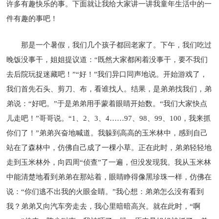
许多有趣快乐的事。下面就让我给大家讲一讲我童年生活中的一
件有趣的事吧！
那是一个暑假，我们几个孩子都回老家了。下午，我们吃过
晚饭没事干，姐姐提议道：“既然大家都闲着没事干，要不我们
去后院玩捉迷藏吧！”“好！”我们异口同声地说。开始游戏了，
我们首先石头、剪刀、布，看谁找人。结果，是弟弟找我们，弟
弟说：“好吧。”于是弟弟用手蒙着眼睛开始数。“我们大家快点
儿走吧！”哥哥说。“1、2、3、4……97、98、99、100，我来抓
你们了！”弟弟兴奋地喊道。我躲到高高的玉米林中，感到自己
站在了森林中，仿佛自己成了一棵小草。正在此时，弟弟轻轻地
走到玉米林外，向四周“侦查”了一遍，但没发现我。我从玉米林
中能清楚地看到弟弟在那站着，眼睛睁得像黑珍珠一样，仿佛在
说：“你们逃不出我的火眼金睛。”我心想：弟弟怎么没有看到
我？弟弟又向汽车旁走去，我心里暗暗高兴。就在此时，“啊