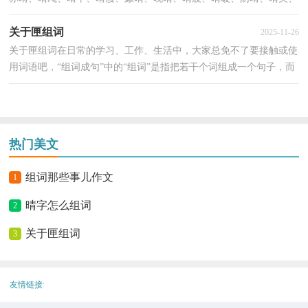
晴曛、空晴、晴日、晩晴、开晴、晴岚、...
关于匣组词
2025-11-26
关于匣组词在日常的学习、工作、生活中，大家总免不了要接触或使
用词语吧，“组词成句”中的“组词”是指把若干个词组成一个句子，而
不是指把字组成词语。你还在找寻优秀经典的组...
热门美文
组词那些事儿作文
1
晴字怎么组词
2
关于匣组词
3
友情链接
: