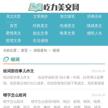
美文欣赏
文章摘抄
散文随笔
经典语录
词语造句
首页
经典美文
伤感美文
情感美文
爱情美文
励志文章
唯美文章
感悟人生
哲理文章
生活感悟
当前位置：
首页
>
词语造句
>
组词
组词
组词那些事儿作文
2026-06-18
组词那些事儿作文 虽说早就听说“别小看一年级，比带博士还费
劲。别想着让他们出口成章，也别想着他们能下笔成文。虽然看着挺
可爱，但光是组词一项，就够人喝一壶的。”话虽...
晴字怎么组词
2026-06-18
晴字怎么组词 晴字怎么组词1晴咔、晴沙、新晴、晴快、晴霁、
赤晴、晴飔、晴干、晴霞、嫩晴、晚晴、晴波、晴暖、阴晴、晴美、