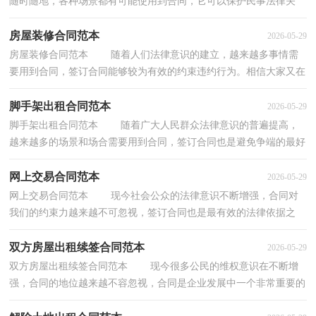
随时随地，各种场景都有可能使用到合同，它可以保护民事法律关
系。合同有不同的类型，当然也有不同的目的，以下是小编...
房屋装修合同范本
2026-05-29
房屋装修合同范本 随着人们法律意识的建立，越来越多事情需
要用到合同，签订合同能够较为有效的约束违约行为。相信大家又在
为写合同犯愁了吧，以下是小编收集整理的房屋装...
脚手架出租合同范本
2026-05-29
脚手架出租合同范本 随着广大人民群众法律意识的普遍提高，
越来越多的场景和场合需要用到合同，签订合同也是避免争端的最好
方式之一。那么制定合同书有什么需要注意的呢...
网上交易合同范本
2026-05-29
网上交易合同范本 现今社会公众的法律意识不断增强，合同对
我们的约束力越来越不可忽视，签订合同也是最有效的法律依据之
一。那么问题来了，到底应如何拟定合同呢？以下是小...
双方房屋出租续签合同范本
2026-05-29
双方房屋出租续签合同范本 现今很多公民的维权意识在不断增
强，合同的地位越来越不容忽视，合同是企业发展中一个非常重要的
因素。知道吗，写合同可是有方法的哦，下面是小编...