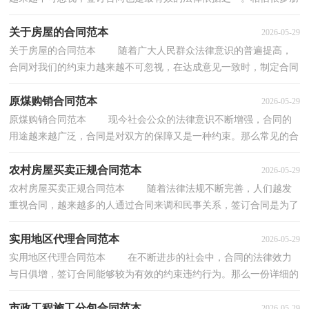
友都对拟合同感到非常苦恼吧，以下是小编整理的...
关于房屋的合同范本
2026-05-29
关于房屋的合同范本 随着广大人民群众法律意识的普遍提高，
合同对我们的约束力越来越不可忽视，在达成意见一致时，制定合同
可以享有一定的自由。拟定合同的注意事项有许多...
原煤购销合同范本
2026-05-29
原煤购销合同范本 现今社会公众的法律意识不断增强，合同的
用途越来越广泛，合同是对双方的保障又是一种约束。那么常见的合
同书是什么样的呢？以下是小编为大家整理的原煤...
农村房屋买卖正规合同范本
2026-05-29
农村房屋买卖正规合同范本 随着法律法规不断完善，人们越发
重视合同，越来越多的人通过合同来调和民事关系，签订合同是为了
保障双方的利益，避免不必要的争端。那么一份详细...
实用地区代理合同范本
2026-05-29
实用地区代理合同范本 在不断进步的社会中，合同的法律效力
与日俱增，签订合同能够较为有效的约束违约行为。那么一份详细的
合同要怎么写呢？以下是小编收集整理的实用地区...
市政工程施工分包合同范本
2026-05-29