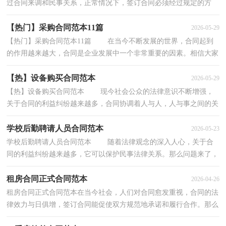
过合同来调和民事关系，正常情况下，签订合同必须经过规定的方
式。那么大家知道正规的合同书怎么写吗？以下是小编...
【热门】采购合同范本11篇
2026-05-29
【热门】采购合同范本11篇 在当今不断发展的世界，合同起到
的作用越来越大，合同是企业发展中一个非常重要的因素。相信大家
又在为写合同犯愁了吧，以下是小编收集整理的采...
【热】设备购买合同范本
2026-05-29
【热】设备购买合同范本 现今社会公众的法律意识不断增强，
关于合同的利益纠纷越来越多，合同协调着人与人，人与事之间的关
系。那么大家知道合同的格式吗？以下是小编为大家...
学校后勤聘请人员合同范本
2026-05-23
学校后勤聘请人员合同范本 随着法律观念的深入人心，关于合
同的利益纠纷越来越多，它可以保护民事法律关系。那么问题来了，
到底应如何拟定合同呢？下面是小编收集整理的学校...
租房合同正式合同范本
2026-04-26
租房合同正式合同范本在当今社会，人们对合同愈发重视，合同的法
律效力与日俱增，签订合同能促使双方规范地承诺和履行合作。那么
问题来了，到底应如何拟定合同呢？以下是小编为大家整...