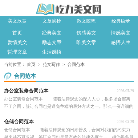
美文欣赏
文章摘抄
散文随笔
经典语录
词语造句
首页
经典美文
伤感美文
情感美文
爱情美文
励志文章
唯美文章
感悟人生
哲理文章
生活感悟
当前位置：
首页
>
范文写作
>
合同范本
合同范本
办公室装修合同范本
2026-05-29
办公室装修合同范本 随着法律观念的深入人心，很多场合都离
不了合同，签订合同也是避免争端的最好方式之一。那么一份详细的
合同要怎么写呢？以下是小编为大家收集的办公室...
仓储合同范本
2026-05-29
仓储合同范本 随着法律观念的日渐普及，合同对我们的约束力
越来越不可忽视，签订合同也是最有效的法律依据之一。相信很多朋