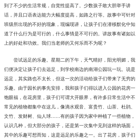
到了不少的生活常规，自觉性提高了。少数孩子敢大胆举手讲
话，并且口语表达能力大幅度提高，如路之行等。故事中可针对
班级所出现的不好的现象，现编现讲，让孩子们在潜移默化中知
道了什么行为是可行的，什么事情是不可行的。讲故事有诸如以
上的好处和功效。我们当老师的又何乐而不为呢？
尝试远足的乐趣。星期二的下午，天气晴好，阳光明媚，我
们便决定让孩子们去远足，到学校南边的南湖公园玩一玩。说是
远足，其实路也不太长，但这一次的活动给孩子们带来了无穷的
乐趣。由于园长的事先安排，我和孩子们得以进入公园的花房一
饱眼福，在花房里，孩子们可谓大开眼界，有许多日常生活中不
常见的植物都集中在这儿，像滴水观音、富贵竹、山茶、杜鹃、
文竹、发财树、仙人球……有的孩子因为家中种植了一些植物，
认识几种，但大部分的孩子，还是第一次集中见到这样的场面，
其中的乐趣可想而知，这是远足的乐趣之一。出了花房，孩子们