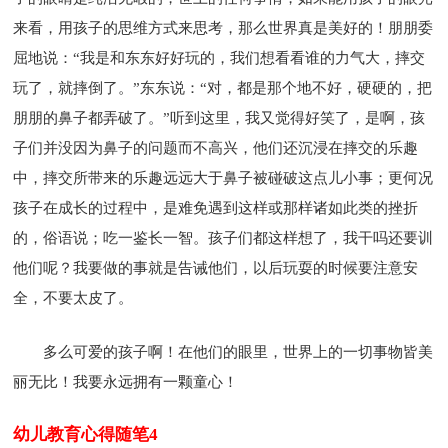
来看，用孩子的思维方式来思考，那么世界真是美好的！朋朋委
屈地说：“我是和东东好好玩的，我们想看看谁的力气大，摔交
玩了，就摔倒了。”东东说：“对，都是那个地不好，硬硬的，把
朋朋的鼻子都弄破了。”听到这里，我又觉得好笑了，是啊，孩
子们并没因为鼻子的问题而不高兴，他们还沉浸在摔交的乐趣
中，摔交所带来的乐趣远远大于鼻子被碰破这点儿小事；更何况
孩子在成长的过程中，是难免遇到这样或那样诸如此类的挫折
的，俗语说；吃一鉴长一智。孩子们都这样想了，我干吗还要训
他们呢？我要做的事就是告诫他们，以后玩耍的时候要注意安
全，不要太皮了。
多么可爱的孩子啊！在他们的眼里，世界上的一切事物皆美
丽无比！我要永远拥有一颗童心！
幼儿教育心得随笔4