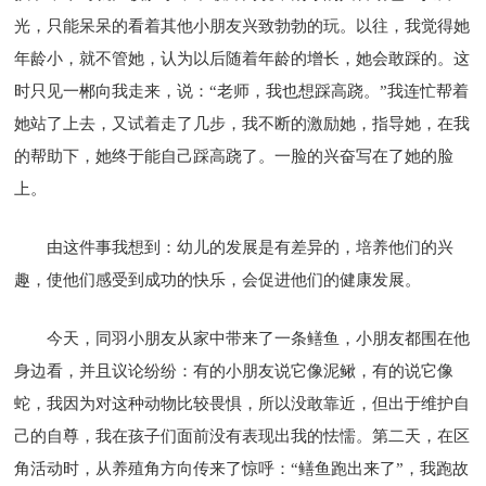
光，只能呆呆的看着其他小朋友兴致勃勃的玩。以往，我觉得她
年龄小，就不管她，认为以后随着年龄的增长，她会敢踩的。这
时只见一郴向我走来，说：“老师，我也想踩高跷。”我连忙帮着
她站了上去，又试着走了几步，我不断的激励她，指导她，在我
的帮助下，她终于能自己踩高跷了。一脸的兴奋写在了她的脸
上。
由这件事我想到：幼儿的发展是有差异的，培养他们的兴
趣，使他们感受到成功的快乐，会促进他们的健康发展。
今天，同羽小朋友从家中带来了一条鳝鱼，小朋友都围在他
身边看，并且议论纷纷：有的小朋友说它像泥鳅，有的说它像
蛇，我因为对这种动物比较畏惧，所以没敢靠近，但出于维护自
己的自尊，我在孩子们面前没有表现出我的怯懦。第二天，在区
角活动时，从养殖角方向传来了惊呼：“鳝鱼跑出来了”，我跑故