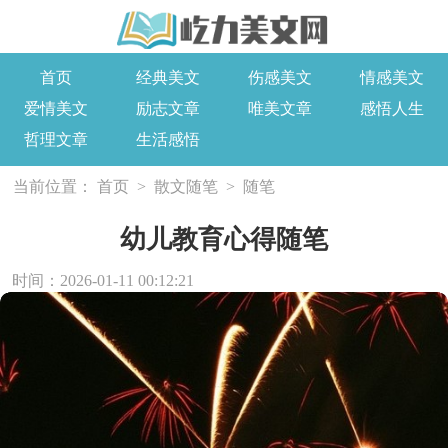
首页
经典美文
伤感美文
情感美文
爱情美文
励志文章
唯美文章
感悟人生
哲理文章
生活感悟
当前位置：
首页
>
散文随笔
>
随笔
幼儿教育心得随笔
时间：2026-01-11 00:12:21