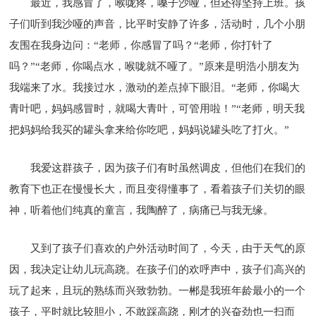
最近，我感冒了，喉咙疼，嗓子沙哑，但还得坚持上班。孩
子们听到我沙哑的声音，比平时安静了许多，活动时，几个小朋
友围在我身边问：“老师，你感冒了吗？“老师，你打针了
吗？”“老师，你喝点水，喉咙就不哑了。”原来是明浩小朋友为
我端来了水。我接过水，激动的差点掉下眼泪。“老师，你喝大
青叶吧，妈妈感冒时，就喝大青叶，可管用啦！”“老师，明天我
把妈妈给我买的罐头拿来给你吃吧，妈妈说罐头吃了打火。”
我爱这群孩子，因为孩子们有时虽然调皮，但他们在我们的
教育下也正在慢慢长大，而且变得懂事了，看着孩子们关切的眼
神，听着他们纯真的童言，我陶醉了，病痛已与我无缘。
又到了孩子们喜欢的户外活动时间了，今天，由于天气的原
因，我决定让幼儿玩高跷。在孩子们的欢呼声中，孩子们高兴的
玩了起来，且玩的熟练而兴致勃勃。一郴是我班年龄最小的一个
孩子，平时就比较胆小，不敢踩高跷，刚才的兴奋劲也一扫而