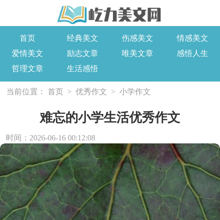
首页
经典美文
伤感美文
情感美文
爱情美文
励志文章
唯美文章
感悟人生
哲理文章
生活感悟
当前位置：
首页
>
优秀作文
>
小学作文
难忘的小学生活优秀作文
时间：2026-06-16 00:12:08