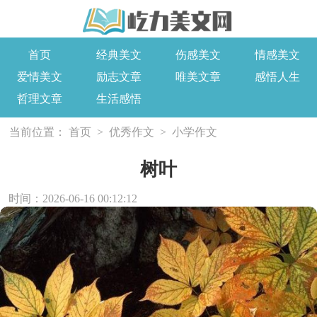
首页
经典美文
伤感美文
情感美文
爱情美文
励志文章
唯美文章
感悟人生
哲理文章
生活感悟
当前位置：
首页
>
优秀作文
>
小学作文
树叶
时间：2026-06-16 00:12:12