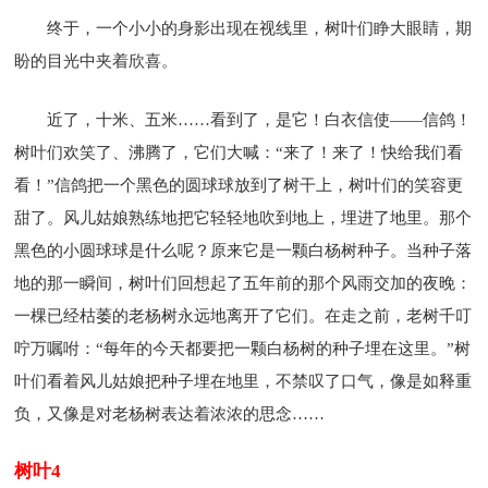
终于，一个小小的身影出现在视线里，树叶们睁大眼睛，期
盼的目光中夹着欣喜。
近了，十米、五米……看到了，是它！白衣信使——信鸽！
树叶们欢笑了、沸腾了，它们大喊：“来了！来了！快给我们看
看！”信鸽把一个黑色的圆球球放到了树干上，树叶们的笑容更
甜了。风儿姑娘熟练地把它轻轻地吹到地上，埋进了地里。那个
黑色的小圆球球是什么呢？原来它是一颗白杨树种子。当种子落
地的那一瞬间，树叶们回想起了五年前的那个风雨交加的夜晚：
一棵已经枯萎的老杨树永远地离开了它们。在走之前，老树千叮
咛万嘱咐：“每年的今天都要把一颗白杨树的种子埋在这里。”树
叶们看着风儿姑娘把种子埋在地里，不禁叹了口气，像是如释重
负，又像是对老杨树表达着浓浓的思念……
树叶4