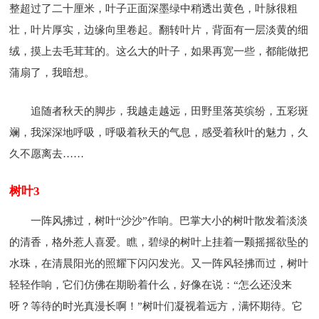
整超过了二十厘米，叶子正面深墨绿中稍透出黄色，叶脉很粗
壮，叶片厚实，边缘向里卷起。翻转叶片，背面有一层淡黄的细
绒，摸上去毛茸茸的。这么大的叶子，如果再宽一些，都能做把
蒲扇了，我暗想。
追随者秋天的脚步，我越走越远，田野里落英缤纷，五彩斑
斓，我深深地呼吸，呼吸着秋天的气息，感受着秋叶的魅力，久
久不愿离去……
树叶3
一阵风拂过，树叶“沙沙”作响。巴掌大小的树叶散发着淡淡
的清香，格外惹人喜爱。瞧，碧绿的树叶上挂着一颗摇摇欲坠的
水珠，在清晨阳光的照耀下闪闪发光。又一阵风轻拂而过，树叶
轻轻作响，它们仿佛在期盼着什么，好像在说：“怎么还没来
呀？等待的时光真漫长啊！”树叶们凝视着远方，满怀期待。它