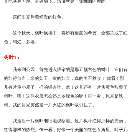
真地演算习题。笔尖翻飞，仿佛就是一场绚丽的舞蹈。
房间里充斥着烂漫的红色。
这个秋天，枫叶飘摇中，将所有迷蒙的希冀，全部染成了红
色，绚烂，多姿。
树叶15
我来到公园，首先进入眼帘的是那五颜六色的树叶，它们有
的红得似血，绿的如玉、黄的如金，真的美不胜收！ 你看！那
儿有片像小扇子一样的银杏叶。瞧！这儿还有一片焦黄色甜栗子
树叶。咦！这件衣服怎么还是翠绿色的呀！再一看，原来是铁
树。我的目光突然被一片火红的枫叶吸引住了。
我捡起一片枫叶细细地观察着。这片枫叶红得那样的亮丽，
红得那样的热烈。乍一看，好像一个美丽的红色五角星。叶子几