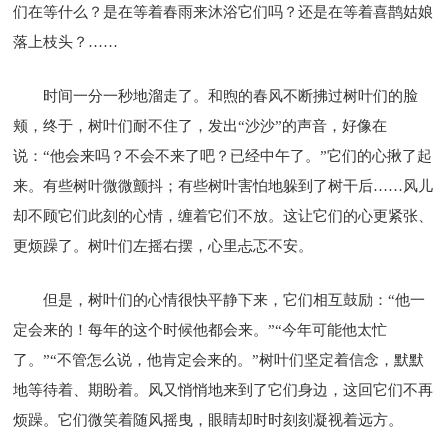
们在等什么？是在等着春雨来沐浴它们吗？还是在等着喜鹊姑娘
落上枝头？……
时间一分一秒地溜走了。和煦的春风不断拂过树叶们的脸
颊，终于，树叶们耐不住了，发出“沙沙”的声音，好像在
说：“他会来吗？不会不来了吧？已经中午了。”它们的心揪了起
来。有些树叶微微颤抖；有些树叶害怕地躲到了树干后……风儿
却不顾它们此刻的心情，缠着它们不放。这让它们的心更紧张、
更烦躁了。树叶们左摇右摆，心里忐忑不安。
但是，树叶们的心情很快平静下来，它们相互鼓励：“他一
定会来的！每年的这个时候他都会来。”“今年可能他太忙
了。”“不管怎么说，他肯定会来的。”树叶们坚定着信念，默默
地等待着、期盼着。风又悄悄地来到了它们身边，这回它们不再
烦躁。它们微笑着随风摇曳，眼睛却时时刻刻凝视着远方。