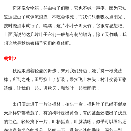
它还像食物箱，任由虫子们咬，它也不喊一声疼。因为它知
道这些虫子就像流浪汉，不吃会饿死，而我们只要吸收点阳光，
按时浇点水就行了。嘿嘿，这片小叶子叫天竹，它很有思想吧。
上面我说的这几片叶子它们一般都有刺的锯齿，除了天竹哦，我
想这就是秋姑娘赐予它们的身体吧。
树叶2
秋姑娘踏着轻盈的舞步，来到我们身边，她手持一根魔法
棒，所到之处，田野换上了新装，果实飞上枝头，树叶变得五彩
缤纷，让我们一起走进秋天，和秋叶一起舞蹈吧！
出门便走进了一片香樟林，抬头一看，樟树叶子已经不似夏
天那样郁郁葱葱了。有的树叶泛出黄色，有的甚至还透出了浅浅
的红色。轻轻摘下一片，叶柄挺直，叶脉清晰，似乎可以看出还
在输送着绿色的养分。轻闻一下，透着淡淡的香味，深秋一到，