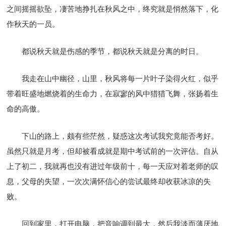
之间摇摇欲坠，凄苦地挣扎在秋风之中，终究就是悄然落下，化
作秋天的一员。
都说秋天就是伤感的季节，都说秋天就是分离的时日。
我走在山中幽径，山里，秋风将每一片叶子染得火红，似乎
带着旺盛地燃烧着的生命力，在寂寥的风中猎猎飞舞，张扬着生
命的高傲。
下山的路上，颇有些茫然，疑惑这次考试我究竟能否考好。
虽然只就是月考，但却被看成就是期中考试前的一次评估。自从
上了初二，我就再也没有进过年级前十，每一天应对着老师的叹
息，父母的失望，一次次满怀信心的尝试最终却收获冰凉的失
败。
回到家里，打开电脑，把音响调到最大，然后我淡而薄厌地