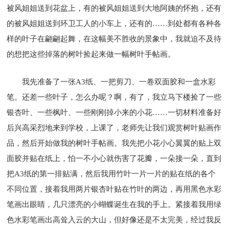
被风姐姐送到花盆上，有的被风姐姐送到大地阿姨的怀抱，还有
的被风姐姐送到环卫工人的小车上，还有的……到处都有各种各
样的叶子在翩翩起舞，在这幅美不胜收的景象中，我就迫不及待
的想把这些掉落的树叶捡起来做一幅树叶手帖画。
我先准备了一张A3纸、一把剪刀、一卷双面胶和一盒水彩
笔。还差一些叶子，怎么办呢？啊，有了，我立马下楼捡了一些
银杏叶、一些枫叶、一些刚刚掉小来的小花……一切材料准备好
后兴高采烈地来到学校，上课了，老师先让我们观赏树叶贴画作
品，然后开始做我的树叶手帖画。我先把小花小心翼翼的贴上双
面胶并贴在纸上，怕一不小心就伤害了花瓣，一朵接一朵，直到
把A3纸的第一排贴满，然后我用竹叶一片一片的贴在纸的各个
不同位置，接着我用两片银杏叶贴在竹叶的两边，再用黑色水彩
笔画出眼睛，几只漂亮的小蝴蝶诞生在我的手上。紧接着我用绿
色水彩笔画出高耸入云的大山，但好像还是不太完美，经过我反