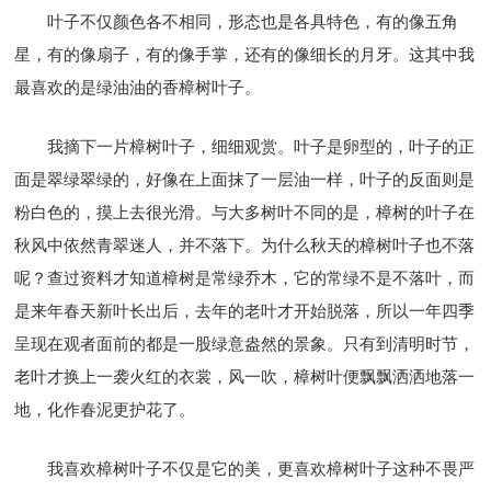
叶子不仅颜色各不相同，形态也是各具特色，有的像五角
星，有的像扇子，有的像手掌，还有的像细长的月牙。这其中我
最喜欢的是绿油油的香樟树叶子。
我摘下一片樟树叶子，细细观赏。叶子是卵型的，叶子的正
面是翠绿翠绿的，好像在上面抹了一层油一样，叶子的反面则是
粉白色的，摸上去很光滑。与大多树叶不同的是，樟树的叶子在
秋风中依然青翠迷人，并不落下。为什么秋天的樟树叶子也不落
呢？查过资料才知道樟树是常绿乔木，它的常绿不是不落叶，而
是来年春天新叶长出后，去年的老叶才开始脱落，所以一年四季
呈现在观者面前的都是一股绿意盎然的景象。只有到清明时节，
老叶才换上一袭火红的衣裳，风一吹，樟树叶便飘飘洒洒地落一
地，化作春泥更护花了。
我喜欢樟树叶子不仅是它的美，更喜欢樟树叶子这种不畏严